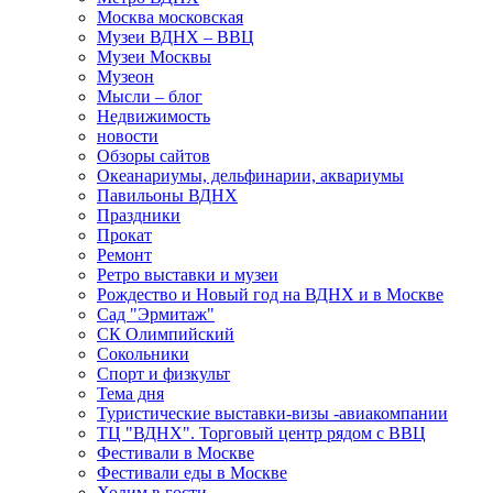
Москва московская
Музеи ВДНХ – ВВЦ
Музеи Москвы
Музеон
Мысли – блог
Недвижимость
новости
Обзоры сайтов
Океанариумы, дельфинарии, аквариумы
Павильоны ВДНХ
Праздники
Прокат
Ремонт
Ретро выставки и музеи
Рождество и Новый год на ВДНХ и в Москве
Сад "Эрмитаж"
СК Олимпийский
Сокольники
Спорт и физкульт
Тема дня
Туристические выставки-визы -авиакомпании
ТЦ "ВДНХ". Торговый центр рядом с ВВЦ
Фестивали в Москве
Фестивали еды в Москве
Ходим в гости