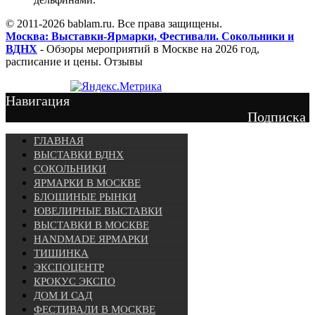
© 2011-2026 bablam.ru. Все права защищены.
Москва: Выставки-Ярмарки, Фестивали. Сокольники и
ВДНХ
- Обзоры мероприятий в Москве на 2026 год,
расписание и цены. Отзывы
Навигация
Подписка
ГЛАВНАЯ
ВЫСТАВКИ ВДНХ
СОКОЛЬНИКИ
ЯРМАРКИ В МОСКВЕ
БЛОШИНЫЕ РЫНКИ
ЮВЕЛИРНЫЕ ВЫСТАВКИ
ВЫСТАВКИ В МОСКВЕ
HANDMADE ЯРМАРКИ
ТИШИНКА
ЭКСПОЦЕНТР
КРОКУС ЭКСПО
ДОМ И САД
ФЕСТИВАЛИ В МОСКВЕ