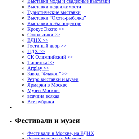
Выставки моды и свадебные выставки
Выставки недвижимости
Туристические выставки
Выставки “Охота-рыбалка”
Выставки в Экспоцентре
Крокус Экспо >>
Сокольники >>
ВДНХ >>
Гостиный двор >>
ЦДХ >>
СК Олимпийский >>
Тишинка >>
Artplay >>
Завод “Флакон” >>
Ретро выставки и музеи
Ярмарки в Москве
Музеи Москвы
всячина всякая
Все рубрики
Фестивали и музеи
Фестивали в Москве, на ВДНХ
Фестивали еды в Москве