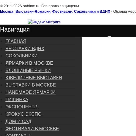
© 2011-2026 bablam.ru. Все права защищены.
Москва: Выставки-Ярмарки, Фестивали. Сокольники и ВДНХ
- Обзоры меро
Навигация
Подписка
ГЛАВНАЯ
ВЫСТАВКИ ВДНХ
СОКОЛЬНИКИ
ЯРМАРКИ В МОСКВЕ
БЛОШИНЫЕ РЫНКИ
ЮВЕЛИРНЫЕ ВЫСТАВКИ
ВЫСТАВКИ В МОСКВЕ
HANDMADE ЯРМАРКИ
ТИШИНКА
ЭКСПОЦЕНТР
КРОКУС ЭКСПО
ДОМ И САД
ФЕСТИВАЛИ В МОСКВЕ
КОНТАКТЫ