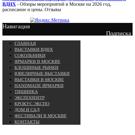
ВДНХ
- Обзоры мероприятий в Москве на 2026 год,
расписание и цены. Отзывы
Навигация
Подписка
ГЛАВНАЯ
ВЫСТАВКИ ВДНХ
СОКОЛЬНИКИ
ЯРМАРКИ В МОСКВЕ
БЛОШИНЫЕ РЫНКИ
ЮВЕЛИРНЫЕ ВЫСТАВКИ
ВЫСТАВКИ В МОСКВЕ
HANDMADE ЯРМАРКИ
ТИШИНКА
ЭКСПОЦЕНТР
КРОКУС ЭКСПО
ДОМ И САД
ФЕСТИВАЛИ В МОСКВЕ
КОНТАКТЫ