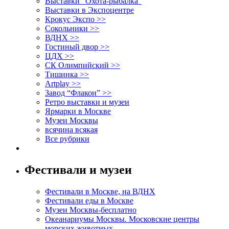
Выставки “Охота-рыбалка”
Выставки в Экспоцентре
Крокус Экспо >>
Сокольники >>
ВДНХ >>
Гостиный двор >>
ЦДХ >>
СК Олимпийский >>
Тишинка >>
Artplay >>
Завод “Флакон” >>
Ретро выставки и музеи
Ярмарки в Москве
Музеи Москвы
всячина всякая
Все рубрики
Фестивали и музеи
Фестивали в Москве, на ВДНХ
Фестивали еды в Москве
Музеи Москвы-бесплатно
Океанариумы Москвы. Московские центры
морских животных.