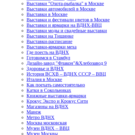
Выставки "Охота-рыбалка" в Москве
Выставки автомобилей в Москве
Выставки в Москве
Выставки и фестивали цветов в Москве
Выставки и ярмарки на ВДНХ-ВВЦ
Выставки моды и свадебные выставки
Выставки на Тишинке
Выставки-расписание
Выставки-ярмарки меха
Где поесть на ВДНХ
Готовимся в Стамбул
Дизайн-завод "Флакон"&Хлебозавод 9
Здоровье и ВДНХ
История ВСХВ – ВДНХ СССР – ВВЦ
Италия в Москве
Как поехать самостоятельно
Катки в Сокольниках
Книжные выставки-ярмарки
Крокус Экспо и Крокус Сити
Магазины на ВДНХ
Манеж
Метро ВДНХ
Москва московская
Музеи ВДНХ – ВВЦ
Музеи Москвы