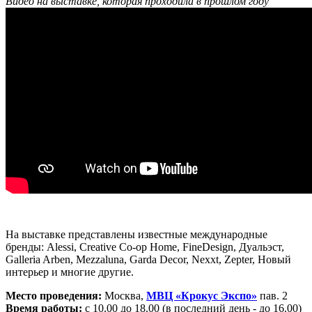
Видео на выставке, которая проходила в прошлом году
-
На выставке представлены известные международные
бренды: Alessi, Creative Co-op Home, FineDesign, Дуальэст,
Galleria Arben, Mezzaluna, Garda Decor, Nexxt, Zepter, Новый
интерьер и многие другие.
Место проведения:
Москва,
МВЦ «Крокус Экспо»
пав. 2
Время работы:
с 10.00 до 18.00 (в последний день - до 16.00)