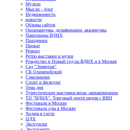
Музеон
Мысли – блог
Недвижимость
новости
Обзоры сайтов
Океанариумы, дельфинарии, аквариумы
Павильоны ВДНХ
Праздники
Прокат
Ремонт
Ретро выставки и музеи
Рождество и Новый год на ВДНХ и в Москве
Сад "Эрмитаж"
СК Олимпийский
Сокольники
Спорт и физкульт
Тема дня
Туристические выставки-визы -авиакомпании
ТЦ "ВДНХ". Торговый центр рядом с ВВЦ
Фестивали в Москве
Фестивали еды в Москве
Ходим в гости
ЦДХ
Экскурсии
Экспоцентр