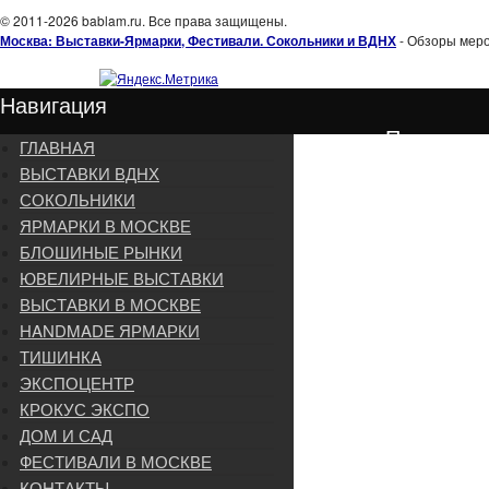
© 2011-2026 bablam.ru. Все права защищены.
Москва: Выставки-Ярмарки, Фестивали. Сокольники и ВДНХ
- Обзоры меро
Навигация
Подписка
ГЛАВНАЯ
ВЫСТАВКИ ВДНХ
СОКОЛЬНИКИ
ЯРМАРКИ В МОСКВЕ
БЛОШИНЫЕ РЫНКИ
ЮВЕЛИРНЫЕ ВЫСТАВКИ
ВЫСТАВКИ В МОСКВЕ
HANDMADE ЯРМАРКИ
ТИШИНКА
ЭКСПОЦЕНТР
КРОКУС ЭКСПО
ДОМ И САД
ФЕСТИВАЛИ В МОСКВЕ
КОНТАКТЫ