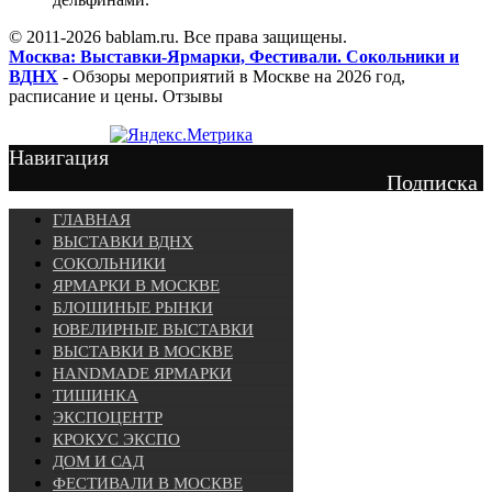
© 2011-2026 bablam.ru. Все права защищены.
Москва: Выставки-Ярмарки, Фестивали. Сокольники и
ВДНХ
- Обзоры мероприятий в Москве на 2026 год,
расписание и цены. Отзывы
Навигация
Подписка
ГЛАВНАЯ
ВЫСТАВКИ ВДНХ
СОКОЛЬНИКИ
ЯРМАРКИ В МОСКВЕ
БЛОШИНЫЕ РЫНКИ
ЮВЕЛИРНЫЕ ВЫСТАВКИ
ВЫСТАВКИ В МОСКВЕ
HANDMADE ЯРМАРКИ
ТИШИНКА
ЭКСПОЦЕНТР
КРОКУС ЭКСПО
ДОМ И САД
ФЕСТИВАЛИ В МОСКВЕ