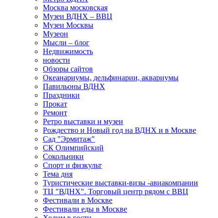
Москва московская
Музеи ВДНХ – ВВЦ
Музеи Москвы
Музеон
Мысли – блог
Недвижимость
новости
Обзоры сайтов
Океанариумы, дельфинарии, аквариумы
Павильоны ВДНХ
Праздники
Прокат
Ремонт
Ретро выставки и музеи
Рождество и Новый год на ВДНХ и в Москве
Сад "Эрмитаж"
СК Олимпийский
Сокольники
Спорт и физкульт
Тема дня
Туристические выставки-визы -авиакомпании
ТЦ "ВДНХ". Торговый центр рядом с ВВЦ
Фестивали в Москве
Фестивали еды в Москве
Ходим в гости