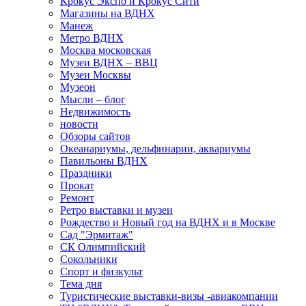
Крокус Экспо и Крокус Сити
Магазины на ВДНХ
Манеж
Метро ВДНХ
Москва московская
Музеи ВДНХ – ВВЦ
Музеи Москвы
Музеон
Мысли – блог
Недвижимость
новости
Обзоры сайтов
Океанариумы, дельфинарии, аквариумы
Павильоны ВДНХ
Праздники
Прокат
Ремонт
Ретро выставки и музеи
Рождество и Новый год на ВДНХ и в Москве
Сад "Эрмитаж"
СК Олимпийский
Сокольники
Спорт и физкульт
Тема дня
Туристические выставки-визы -авиакомпании