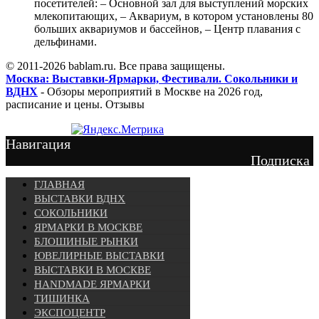
посетителей: – Основной зал для выступлений морских
млекопитающих, – Аквариум, в котором установлены 80
больших аквариумов и бассейнов, – Центр плавания с
дельфинами.
© 2011-2026 bablam.ru. Все права защищены.
Москва: Выставки-Ярмарки, Фестивали. Сокольники и
ВДНХ
- Обзоры мероприятий в Москве на 2026 год,
расписание и цены. Отзывы
Навигация
Подписка
ГЛАВНАЯ
ВЫСТАВКИ ВДНХ
СОКОЛЬНИКИ
ЯРМАРКИ В МОСКВЕ
БЛОШИНЫЕ РЫНКИ
ЮВЕЛИРНЫЕ ВЫСТАВКИ
ВЫСТАВКИ В МОСКВЕ
HANDMADE ЯРМАРКИ
ТИШИНКА
ЭКСПОЦЕНТР