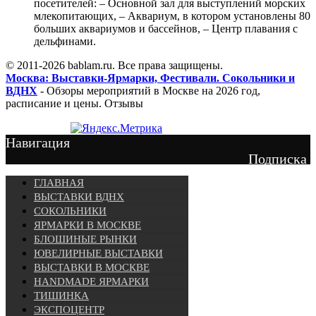
посетителей: – Основной зал для выступлений морских
млекопитающих, – Аквариум, в котором установлены 80
больших аквариумов и бассейнов, – Центр плавания с
дельфинами.
© 2011-2026 bablam.ru. Все права защищены.
Москва: Выставки-Ярмарки, Фестивали. Сокольники и
ВДНХ
- Обзоры мероприятий в Москве на 2026 год,
расписание и цены. Отзывы
Навигация
Подписка
ГЛАВНАЯ
ВЫСТАВКИ ВДНХ
СОКОЛЬНИКИ
ЯРМАРКИ В МОСКВЕ
БЛОШИНЫЕ РЫНКИ
ЮВЕЛИРНЫЕ ВЫСТАВКИ
ВЫСТАВКИ В МОСКВЕ
HANDMADE ЯРМАРКИ
ТИШИНКА
ЭКСПОЦЕНТР