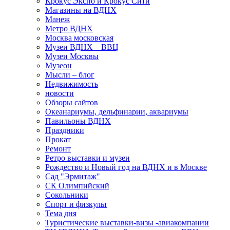
Крокус Экспо и Крокус Сити
Магазины на ВДНХ
Манеж
Метро ВДНХ
Москва московская
Музеи ВДНХ – ВВЦ
Музеи Москвы
Музеон
Мысли – блог
Недвижимость
новости
Обзоры сайтов
Океанариумы, дельфинарии, аквариумы
Павильоны ВДНХ
Праздники
Прокат
Ремонт
Ретро выставки и музеи
Рождество и Новый год на ВДНХ и в Москве
Сад "Эрмитаж"
СК Олимпийский
Сокольники
Спорт и физкульт
Тема дня
Туристические выставки-визы -авиакомпании