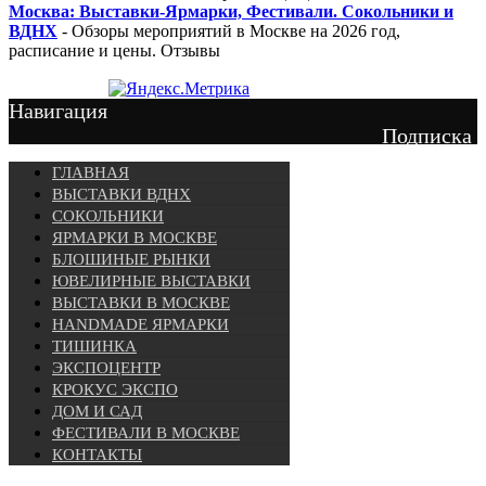
Москва: Выставки-Ярмарки, Фестивали. Сокольники и
ВДНХ
- Обзоры мероприятий в Москве на 2026 год,
расписание и цены. Отзывы
Навигация
Подписка
ГЛАВНАЯ
ВЫСТАВКИ ВДНХ
СОКОЛЬНИКИ
ЯРМАРКИ В МОСКВЕ
БЛОШИНЫЕ РЫНКИ
ЮВЕЛИРНЫЕ ВЫСТАВКИ
ВЫСТАВКИ В МОСКВЕ
HANDMADE ЯРМАРКИ
ТИШИНКА
ЭКСПОЦЕНТР
КРОКУС ЭКСПО
ДОМ И САД
ФЕСТИВАЛИ В МОСКВЕ
КОНТАКТЫ