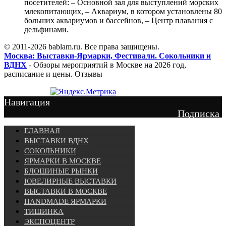
посетителей: – Основной зал для выступлений морских
млекопитающих, – Аквариум, в котором установлены 80
больших аквариумов и бассейнов, – Центр плавания с
дельфинами.
© 2011-2026 bablam.ru. Все права защищены.
Москва: Выставки-Ярмарки, Фестивали. Сокольники и
ВДНХ
- Обзоры мероприятий в Москве на 2026 год,
расписание и цены. Отзывы
Навигация
Подписка
ГЛАВНАЯ
ВЫСТАВКИ ВДНХ
СОКОЛЬНИКИ
ЯРМАРКИ В МОСКВЕ
БЛОШИНЫЕ РЫНКИ
ЮВЕЛИРНЫЕ ВЫСТАВКИ
ВЫСТАВКИ В МОСКВЕ
HANDMADE ЯРМАРКИ
ТИШИНКА
ЭКСПОЦЕНТР