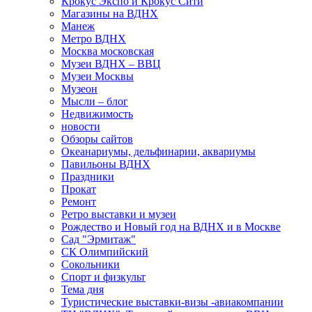
Крокус Экспо и Крокус Сити
Магазины на ВДНХ
Манеж
Метро ВДНХ
Москва московская
Музеи ВДНХ – ВВЦ
Музеи Москвы
Музеон
Мысли – блог
Недвижимость
новости
Обзоры сайтов
Океанариумы, дельфинарии, аквариумы
Павильоны ВДНХ
Праздники
Прокат
Ремонт
Ретро выставки и музеи
Рождество и Новый год на ВДНХ и в Москве
Сад "Эрмитаж"
СК Олимпийский
Сокольники
Спорт и физкульт
Тема дня
Туристические выставки-визы -авиакомпании