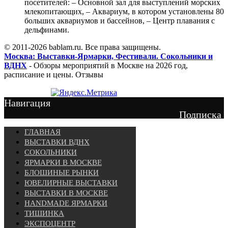
посетителей: – Основной зал для выступлений морских
млекопитающих, – Аквариум, в котором установлены 80
больших аквариумов и бассейнов, – Центр плавания с
дельфинами.
© 2011-2026 bablam.ru. Все права защищены.
Москва: Выставки-Ярмарки, Фестивали. Сокольники и
ВДНХ
- Обзоры мероприятий в Москве на 2026 год,
расписание и цены. Отзывы
Навигация
Подписка
ГЛАВНАЯ
ВЫСТАВКИ ВДНХ
СОКОЛЬНИКИ
ЯРМАРКИ В МОСКВЕ
БЛОШИНЫЕ РЫНКИ
ЮВЕЛИРНЫЕ ВЫСТАВКИ
ВЫСТАВКИ В МОСКВЕ
HANDMADE ЯРМАРКИ
ТИШИНКА
ЭКСПОЦЕНТР