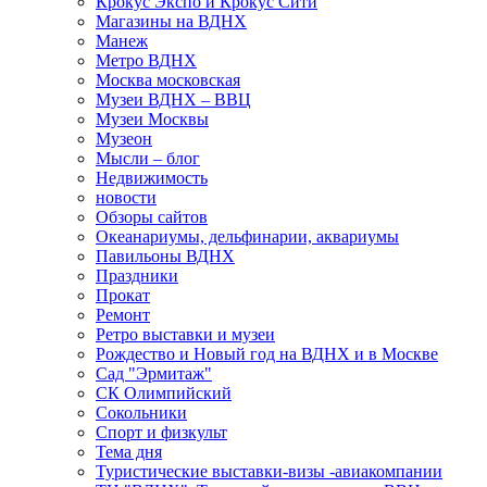
Крокус Экспо и Крокус Сити
Магазины на ВДНХ
Манеж
Метро ВДНХ
Москва московская
Музеи ВДНХ – ВВЦ
Музеи Москвы
Музеон
Мысли – блог
Недвижимость
новости
Обзоры сайтов
Океанариумы, дельфинарии, аквариумы
Павильоны ВДНХ
Праздники
Прокат
Ремонт
Ретро выставки и музеи
Рождество и Новый год на ВДНХ и в Москве
Сад "Эрмитаж"
СК Олимпийский
Сокольники
Спорт и физкульт
Тема дня
Туристические выставки-визы -авиакомпании