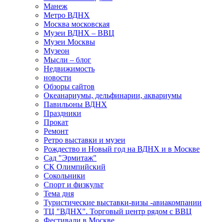
Манеж
Метро ВДНХ
Москва московская
Музеи ВДНХ – ВВЦ
Музеи Москвы
Музеон
Мысли – блог
Недвижимость
новости
Обзоры сайтов
Океанариумы, дельфинарии, аквариумы
Павильоны ВДНХ
Праздники
Прокат
Ремонт
Ретро выставки и музеи
Рождество и Новый год на ВДНХ и в Москве
Сад "Эрмитаж"
СК Олимпийский
Сокольники
Спорт и физкульт
Тема дня
Туристические выставки-визы -авиакомпании
ТЦ "ВДНХ". Торговый центр рядом с ВВЦ
Фестивали в Москве