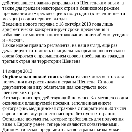
действовавшее правило разрешало по Шенгенским визам, а
также для граждан некоторых стран в безвизовом режиме,
пребывания до «трех месяцев в полугодии (в течении шести
месяцев) со дня первого въезда».
Введение нового порядка с 18 октября 2013 года лишь
арифметически конкретизирует сроки пребывания и
избавляет от многозначного толкования понятий «полугодие»
и «месяц».
Также новое правило регламента, на наш взгляд, ещё раз
декларирует готовность официальных органов шенгенского
союза бороться с превышением сроков пребывания граждан
третьих стран на территории Шенгена.
14 января 2013
Опубликован новый список
обязательных документов для
получения виз россиянами в страны Шенгена. Список
документов на визу обязателен для консульств всех
шенгенских стран.
Это загранпаспорт, действующий не менее 3-х месяцев со дня
окончания планируемой поездки, заполненная анкета,
фотографии, медицинская страховка с покрытием в 30 тысяч
евро и копия внутреннего паспорта без пустых страниц.
Остальные документы, которые требовались для получения
визы в Европу ранее, теперь не являются обязательными.
Дипломатическое представительство страны въезда может