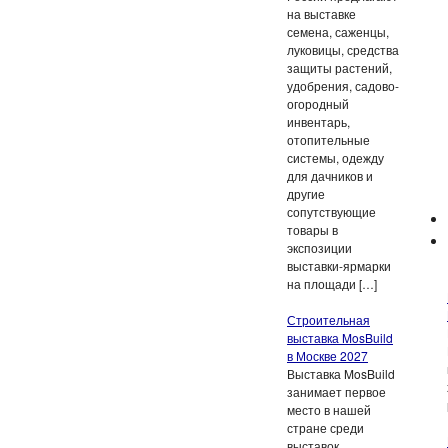
на выставке
семена, саженцы,
луковицы, средства
защиты растений,
удобрения, садово-
огородный
инвентарь,
отопительные
системы, одежду
для дачников и
другие
сопутствующие
товары в
экспозиции
выставки-ярмарки
на площади […]
Строительная
выставка MosBuild
в Москве 2027
Выставка MosBuild
занимает первое
место в нашей
стране среди
выставок