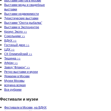
Выставки цветов в Москве
Выставки моды и свадебные
выставки
Выставки недвижимости
Туристические выставки
Выставки “Охота-рыбалка”
Выставки в Экспоцентре
Крокус Экспо >>
Сокольники >>
ВДНХ >>
Гостиный двор >>
ЦДХ >>
СК Олимпийский >>
Тишинка >>
Artplay >>
Завод “Флакон” >>
Ретро выставки и музеи
Ярмарки в Москве
Музеи Москвы
всячина всякая
Все рубрики
Фестивали и музеи
Фестивали в Москве, на ВДНХ