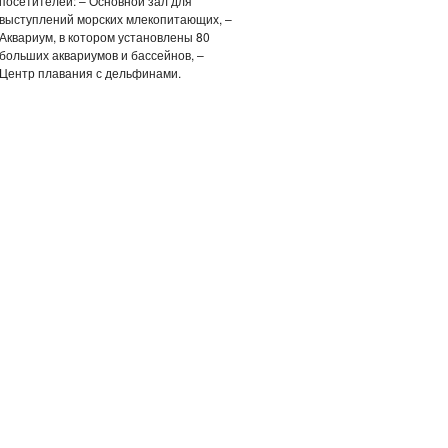
посетителей: – Основной зал для
выступлений морских млекопитающих, –
Аквариум, в котором установлены 80
больших аквариумов и бассейнов, –
Центр плавания с дельфинами.