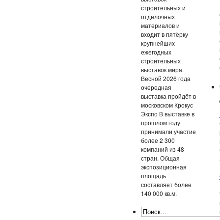
строительных и
отделочных
материалов и
входит в пятёрку
крупнейших
ежегодных
строительных
выставок мира.
Весной 2026 года
очередная
выставка пройдёт в
московском Крокус
Экспо В выставке в
прошлом году
принимали участие
более 2 300
компаний из 48
стран. Общая
экспозиционная
площадь
составляет более
140 000 кв.м.