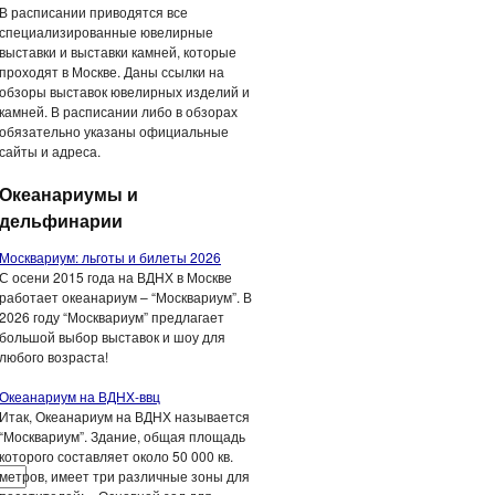
В расписании приводятся все
специализированные ювелирные
выставки и выставки камней, которые
проходят в Москве. Даны ссылки на
обзоры выставок ювелирных изделий и
камней. В расписании либо в обзорах
обязательно указаны официальные
сайты и адреса.
Океанариумы и
дельфинарии
Москвариум: льготы и билеты 2026
С осени 2015 года на ВДНХ в Москве
работает океанариум – “Москвариум”. В
2026 году “Москвариум” предлагает
большой выбор выставок и шоу для
любого возраста!
Океанариум на ВДНХ-ввц
Итак, Океанариум на ВДНХ называется
“Москвариум”. Здание, общая площадь
которого составляет около 50 000 кв.
метров, имеет три различные зоны для