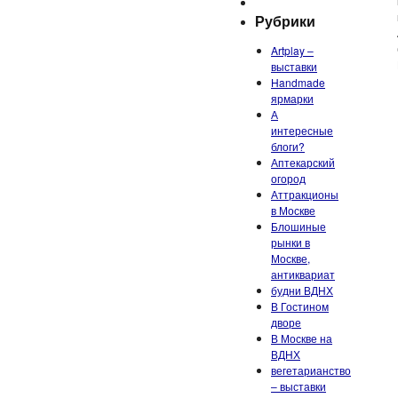
Рубрики
Artplay –
выставки
Handmade
ярмарки
А
интересные
блоги?
Аптекарский
огород
Аттракционы
в Москве
Блошиные
рынки в
Москве,
антиквариат
будни ВДНХ
В Гостином
дворе
В Москве на
ВДНХ
вегетарианство
– выставки