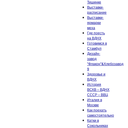
Тишинке
Выставки-
расписание
Выставки-
ярмарки
меха
Где поесть
на ВДНХ
Готовимся в
Стамбул
Дизайн-
завод
"Флакон"&Хлебозавод
9
Здоровье и
ВДНХ
История
ВСХВ – ВДНХ
СССР – ВВЦ
Италия в
Москве
Как поехать
самостоятельно
Катки в
Сокольниках