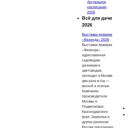
Актуальное
расписание
2026
Всё для дачи
2026
Выставка-ярмарка
«Фазенда» 2026
Выставка-ярмарка
«Фазенда»,
адресованная
садоводам,
дачникам и
цветоводам
проходит в Москве
два раза в год —
весной и осенью.
Компании-
производители
Москвы и
Подмосковья,
Краснодарского
края, Зауралья и
других регионов
России предлагают