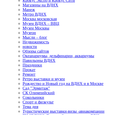
Крокус Экспо и Крокус Сити
Магазины на ВДНХ
Манеж
Метро ВДНХ
Москва московская
Музеи ВДНХ – ВВЦ
Музеи Москвы
Музеон
Мысли – блог
Недвижимость
новости
Обзоры сайтов
Океанариумы, дельфинарии, аквариумы
Павильоны ВДНХ
Праздники
Прокат
Ремонт
Ретро выставки и музеи
Рождество и Новый год на ВДНХ и в Москве
Сад "Эрмитаж"
СК Олимпийский
Сокольники
Спорт и физкульт
Тема дня
Туристические выставки-визы -авиакомпании