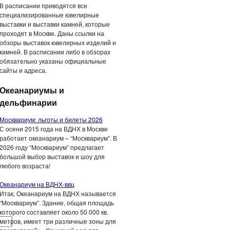
В расписании приводятся все
специализированные ювелирные
выставки и выставки камней, которые
проходят в Москве. Даны ссылки на
обзоры выставок ювелирных изделий и
камней. В расписании либо в обзорах
обязательно указаны официальные
сайты и адреса.
Океанариумы и
дельфинарии
Москвариум: льготы и билеты 2026
С осени 2015 года на ВДНХ в Москве
работает океанариум – “Москвариум”. В
2026 году “Москвариум” предлагает
большой выбор выставок и шоу для
любого возраста!
Океанариум на ВДНХ-ввц
Итак, Океанариум на ВДНХ называется
“Москвариум”. Здание, общая площадь
которого составляет около 50 000 кв.
метров, имеет три различные зоны для