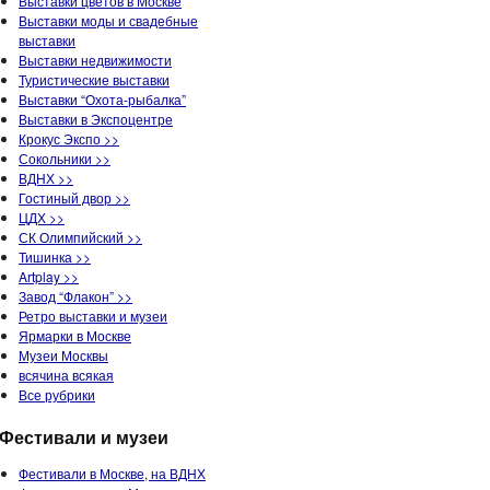
Выставки цветов в Москве
Выставки моды и свадебные
выставки
Выставки недвижимости
Туристические выставки
Выставки “Охота-рыбалка”
Выставки в Экспоцентре
Крокус Экспо >>
Сокольники >>
ВДНХ >>
Гостиный двор >>
ЦДХ >>
СК Олимпийский >>
Тишинка >>
Artplay >>
Завод “Флакон” >>
Ретро выставки и музеи
Ярмарки в Москве
Музеи Москвы
всячина всякая
Все рубрики
Фестивали и музеи
Фестивали в Москве, на ВДНХ