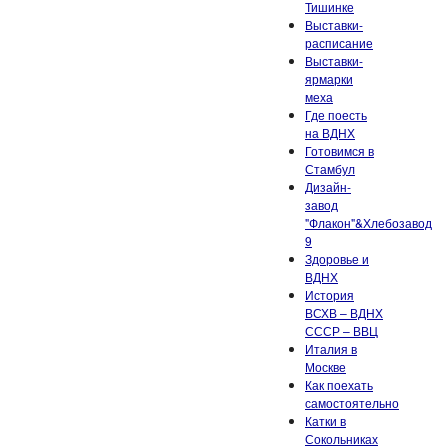
Тишинке
Выставки-
расписание
Выставки-
ярмарки
меха
Где поесть
на ВДНХ
Готовимся в
Стамбул
Дизайн-
завод
"Флакон"&Хлебозавод
9
Здоровье и
ВДНХ
История
ВСХВ – ВДНХ
СССР – ВВЦ
Италия в
Москве
Как поехать
самостоятельно
Катки в
Сокольниках