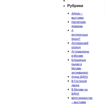
Рубрики
Artplay –
выставки
Handmade
ярмарки
А
интересные
блоги?
Аптекарский
огород
Аттракционы
в Москве
Блошиные
рынки в
Москве,
антиквариат
будни ВДНХ
В Гостином
дворе
В Москве на
ВДНХ
вегетарианство
– выставки