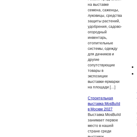
на выставке
семена, саженцы,
луковицы, средства
защиты растений,
удобрения, садово-
огородный
инвентарь,
отопительные
системы, одежду
для дачников и
другие
сопутствующие
товары в
экспозиции
выставки-ярмарки
на площади […]
Строительная
выставка MosBuild
в Москве 2027
Выставка MosBuild
занимает первое
место в нашей
стране среди
выставок