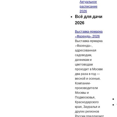
Актуальное
расписание
2026
Всё для дачи
2026
Выставка-ярмарка
«Фазенда» 2026
Выставка-ярмарка
«Фазенда»,
адресованная
садоводам,
дачникам и
цветоводам
проходит в Москве
два раза в год —
весной и осенью.
Компании-
производители
Москвы и
Подмосковья,
Краснодарского
края, Зауралья и
других регионов
России предлагают