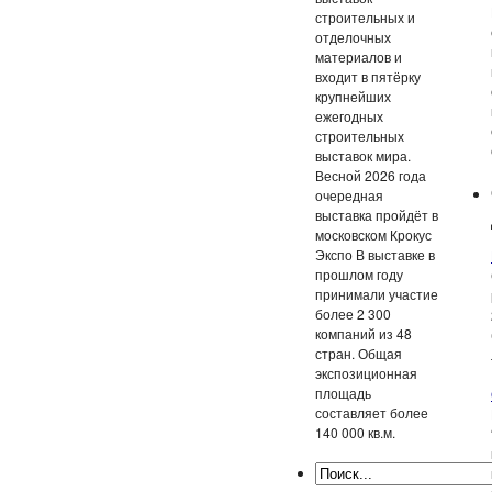
строительных и
отделочных
материалов и
входит в пятёрку
крупнейших
ежегодных
строительных
выставок мира.
Весной 2026 года
очередная
выставка пройдёт в
московском Крокус
Экспо В выставке в
прошлом году
принимали участие
более 2 300
компаний из 48
стран. Общая
экспозиционная
площадь
составляет более
140 000 кв.м.