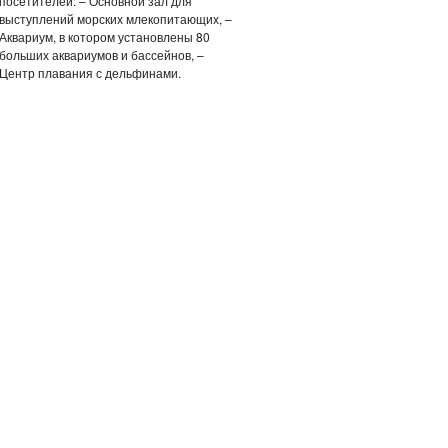
посетителей: – Основной зал для
выступлений морских млекопитающих, –
Аквариум, в котором установлены 80
больших аквариумов и бассейнов, –
Центр плавания с дельфинами.