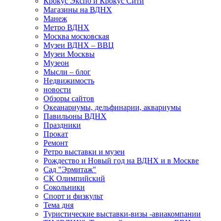
Крокус Экспо и Крокус Сити
Магазины на ВДНХ
Манеж
Метро ВДНХ
Москва московская
Музеи ВДНХ – ВВЦ
Музеи Москвы
Музеон
Мысли – блог
Недвижимость
новости
Обзоры сайтов
Океанариумы, дельфинарии, аквариумы
Павильоны ВДНХ
Праздники
Прокат
Ремонт
Ретро выставки и музеи
Рождество и Новый год на ВДНХ и в Москве
Сад "Эрмитаж"
СК Олимпийский
Сокольники
Спорт и физкульт
Тема дня
Туристические выставки-визы -авиакомпании