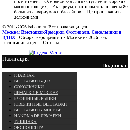
посетителей: – Основной зал для выступлений морских
млекопитающих, – Аквариум, в котором установлены 80
больших аквариумов и бассейнов, – Центр плавания с
дельфинами.
© 2011-2026 bablam.ru. Все права защищены.
Москва: Выставки-Ярмарки, Фестивали. Сокольники и
ВДНХ
- Обзоры мероприятий в Москве на 2026 год,
расписание и цены. Отзывы
Навигация
Подписка
ГЛАВНАЯ
ВЫСТАВКИ ВДНХ
СОКОЛЬНИКИ
ЯРМАРКИ В МОСКВЕ
БЛОШИНЫЕ РЫНКИ
ЮВЕЛИРНЫЕ ВЫСТАВКИ
ВЫСТАВКИ В МОСКВЕ
HANDMADE ЯРМАРКИ
ТИШИНКА
ЭКСПОЦЕНТР