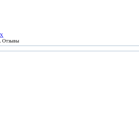
НХ
ы. Отзывы