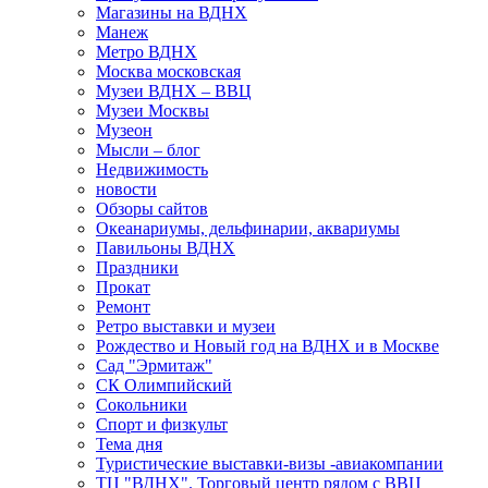
Магазины на ВДНХ
Манеж
Метро ВДНХ
Москва московская
Музеи ВДНХ – ВВЦ
Музеи Москвы
Музеон
Мысли – блог
Недвижимость
новости
Обзоры сайтов
Океанариумы, дельфинарии, аквариумы
Павильоны ВДНХ
Праздники
Прокат
Ремонт
Ретро выставки и музеи
Рождество и Новый год на ВДНХ и в Москве
Сад "Эрмитаж"
СК Олимпийский
Сокольники
Спорт и физкульт
Тема дня
Туристические выставки-визы -авиакомпании
ТЦ "ВДНХ". Торговый центр рядом с ВВЦ