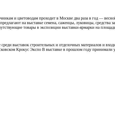
ачникам и цветоводам проходит в Москве два раза в год — вес
 предлагают на выставке семена, саженцы, луковицы, средства 
опутствующие товары в экспозиции выставки-ярмарки на площад
не среди выставок строительных и отделочных материалов и вхо
осковском Крокус Экспо В выставке в прошлом году принимали у