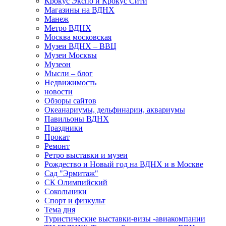
Крокус Экспо и Крокус Сити
Магазины на ВДНХ
Манеж
Метро ВДНХ
Москва московская
Музеи ВДНХ – ВВЦ
Музеи Москвы
Музеон
Мысли – блог
Недвижимость
новости
Обзоры сайтов
Океанариумы, дельфинарии, аквариумы
Павильоны ВДНХ
Праздники
Прокат
Ремонт
Ретро выставки и музеи
Рождество и Новый год на ВДНХ и в Москве
Сад "Эрмитаж"
СК Олимпийский
Сокольники
Спорт и физкульт
Тема дня
Туристические выставки-визы -авиакомпании