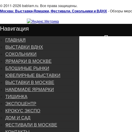
© 2011-2026 bablam.ru. Все права защищены.
Москва: Выставки-Ярмарки, Фестивали. Сокольники и ВДНХ
- Обзоры меро
Навигация
Подписка
ГЛАВНАЯ
ВЫСТАВКИ ВДНХ
СОКОЛЬНИКИ
ЯРМАРКИ В МОСКВЕ
БЛОШИНЫЕ РЫНКИ
ЮВЕЛИРНЫЕ ВЫСТАВКИ
ВЫСТАВКИ В МОСКВЕ
HANDMADE ЯРМАРКИ
ТИШИНКА
ЭКСПОЦЕНТР
КРОКУС ЭКСПО
ДОМ И САД
ФЕСТИВАЛИ В МОСКВЕ
КОНТАКТЫ