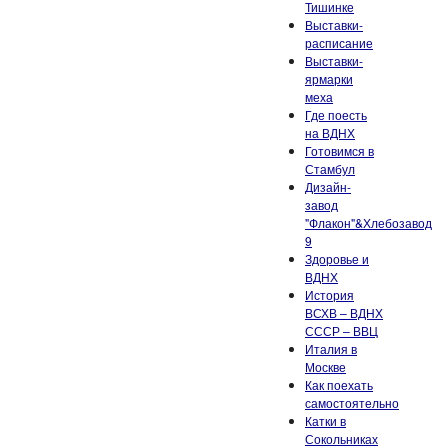
Тишинке
Выставки-
расписание
Выставки-
ярмарки
меха
Где поесть
на ВДНХ
Готовимся в
Стамбул
Дизайн-
завод
"Флакон"&Хлебозавод
9
Здоровье и
ВДНХ
История
ВСХВ – ВДНХ
СССР – ВВЦ
Италия в
Москве
Как поехать
самостоятельно
Катки в
Сокольниках