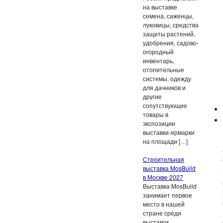
на выставке
семена, саженцы,
луковицы, средства
защиты растений,
удобрения, садово-
огородный
инвентарь,
отопительные
системы, одежду
для дачников и
другие
сопутствующие
товары в
экспозиции
выставки-ярмарки
на площади […]
Строительная
выставка MosBuild
в Москве 2027
Выставка MosBuild
занимает первое
место в нашей
стране среди
выставок