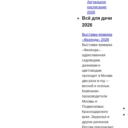
Актуальное
расписание
2026
Всё для дачи
2026
Выставка-ярмарка
«Фазенда» 2026
Выставка-ярмарка
«Фазенда»,
адресованная
садоводам,
дачникам и
цветоводам
проходит в Москве
два раза в год —
весной и осенью.
Компании-
производители
Москвы и
Подмосковья,
Краснодарского
края, Зауралья и
других регионов
России предлагают