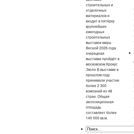
строительных и
отделочных
материалов и
входит в пятёрку
крупнейших
ежегодных
строительных
выставок мира.
Весной 2026 года
очередная
выставка пройдёт в
московском Крокус
Экспо В выставке в
прошлом году
принимали участие
более 2 300
компаний из 48
стран. Общая
экспозиционная
площадь
составляет более
140 000 кв.м.