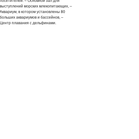
посетителей: – Основной зал для
выступлений морских млекопитающих, –
Аквариум, в котором установлены 80
больших аквариумов и бассейнов, –
Центр плавания с дельфинами.