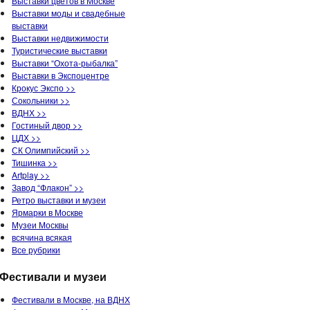
Выставки цветов в Москве
Выставки моды и свадебные
выставки
Выставки недвижимости
Туристические выставки
Выставки “Охота-рыбалка”
Выставки в Экспоцентре
Крокус Экспо >>
Сокольники >>
ВДНХ >>
Гостиный двор >>
ЦДХ >>
СК Олимпийский >>
Тишинка >>
Artplay >>
Завод “Флакон” >>
Ретро выставки и музеи
Ярмарки в Москве
Музеи Москвы
всячина всякая
Все рубрики
Фестивали и музеи
Фестивали в Москве, на ВДНХ