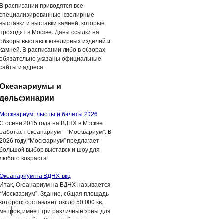
В расписании приводятся все
специализированные ювелирные
выставки и выставки камней, которые
проходят в Москве. Даны ссылки на
обзоры выставок ювелирных изделий и
камней. В расписании либо в обзорах
обязательно указаны официальные
сайты и адреса.
Океанариумы и
дельфинарии
Москвариум: льготы и билеты 2026
С осени 2015 года на ВДНХ в Москве
работает океанариум – “Москвариум”. В
2026 году “Москвариум” предлагает
большой выбор выставок и шоу для
любого возраста!
Океанариум на ВДНХ-ввц
Итак, Океанариум на ВДНХ называется
“Москвариум”. Здание, общая площадь
которого составляет около 50 000 кв.
метров, имеет три различные зоны для