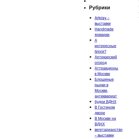
Рубрики
Artplay –
выставки
Handmade
ярмарки
А
интересные
блоги?
Аптекарский
огород
Аттракционы
в Москве
Блошиные
рынки в
Москве,
антиквариат
будни ВДНХ
В Гостином
дворе
В Москве на
ВДНХ
вегетарианство
– выставки