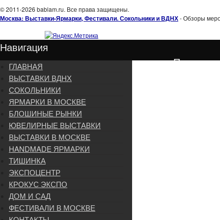
© 2011-2026 bablam.ru. Все права защищены.
Москва: Выставки-Ярмарки, Фестивали. Сокольники и ВДНХ
- Обзоры меро
Навигация
Подписка
ГЛАВНАЯ
ВЫСТАВКИ ВДНХ
СОКОЛЬНИКИ
ЯРМАРКИ В МОСКВЕ
БЛОШИНЫЕ РЫНКИ
ЮВЕЛИРНЫЕ ВЫСТАВКИ
ВЫСТАВКИ В МОСКВЕ
HANDMADE ЯРМАРКИ
ТИШИНКА
ЭКСПОЦЕНТР
КРОКУС ЭКСПО
ДОМ И САД
ФЕСТИВАЛИ В МОСКВЕ
КОНТАКТЫ