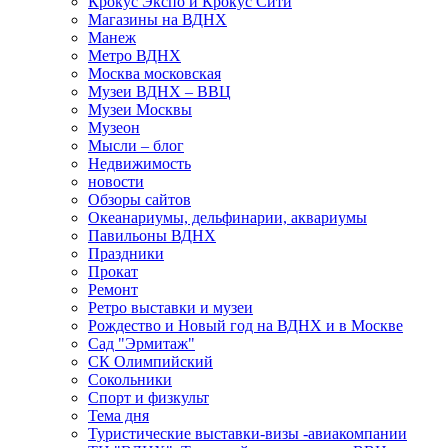
Крокус Экспо и Крокус Сити
Магазины на ВДНХ
Манеж
Метро ВДНХ
Москва московская
Музеи ВДНХ – ВВЦ
Музеи Москвы
Музеон
Мысли – блог
Недвижимость
новости
Обзоры сайтов
Океанариумы, дельфинарии, аквариумы
Павильоны ВДНХ
Праздники
Прокат
Ремонт
Ретро выставки и музеи
Рождество и Новый год на ВДНХ и в Москве
Сад "Эрмитаж"
СК Олимпийский
Сокольники
Спорт и физкульт
Тема дня
Туристические выставки-визы -авиакомпании