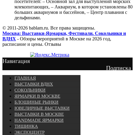
посетителей: – Основной зал для выступлений морских
млекопитающих, – Аквариум, в котором установлены 80
больших аквариумов и бассейнов, – Центр плавания с
дельфинами.
© 2011-2026 bablam.ru. Все права защищены.
Москва: Выставки-Ярмарки, Фестивали. Сокольники и
ВДНХ
- Обзоры мероприятий в Москве на 2026 год,
расписание и цены. Отзывы
Навигация
Подписка
ГЛАВНАЯ
ВЫСТАВКИ ВДНХ
СОКОЛЬНИКИ
ЯРМАРКИ В МОСКВЕ
БЛОШИНЫЕ РЫНКИ
ЮВЕЛИРНЫЕ ВЫСТАВКИ
ВЫСТАВКИ В МОСКВЕ
HANDMADE ЯРМАРКИ
ТИШИНКА
ЭКСПОЦЕНТР