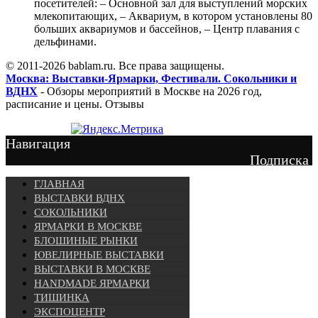
посетителей: – Основной зал для выступлений морских
млекопитающих, – Аквариум, в котором установлены 80
больших аквариумов и бассейнов, – Центр плавания с
дельфинами.
© 2011-2026 bablam.ru. Все права защищены.
Москва: Выставки-Ярмарки, Фестивали. Сокольники и
ВДНХ
- Обзоры мероприятий в Москве на 2026 год,
расписание и цены. Отзывы
Навигация
Подписка
ГЛАВНАЯ
ВЫСТАВКИ ВДНХ
СОКОЛЬНИКИ
ЯРМАРКИ В МОСКВЕ
БЛОШИНЫЕ РЫНКИ
ЮВЕЛИРНЫЕ ВЫСТАВКИ
ВЫСТАВКИ В МОСКВЕ
HANDMADE ЯРМАРКИ
ТИШИНКА
ЭКСПОЦЕНТР