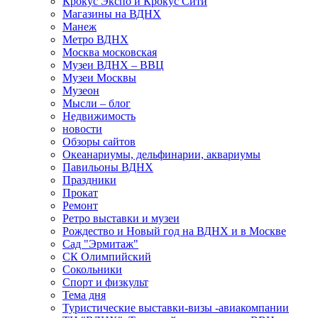
Крокус Экспо и Крокус Сити
Магазины на ВДНХ
Манеж
Метро ВДНХ
Москва московская
Музеи ВДНХ – ВВЦ
Музеи Москвы
Музеон
Мысли – блог
Недвижимость
новости
Обзоры сайтов
Океанариумы, дельфинарии, аквариумы
Павильоны ВДНХ
Праздники
Прокат
Ремонт
Ретро выставки и музеи
Рождество и Новый год на ВДНХ и в Москве
Сад "Эрмитаж"
СК Олимпийский
Сокольники
Спорт и физкульт
Тема дня
Туристические выставки-визы -авиакомпании