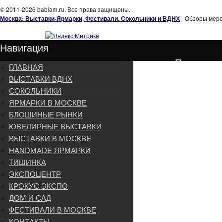
© 2011-2026 bablam.ru. Все права защищены.
Москва: Выставки-Ярмарки, Фестивали. Сокольники и ВДНХ
- Обзоры меро
Навигация
Подписка
ГЛАВНАЯ
ВЫСТАВКИ ВДНХ
СОКОЛЬНИКИ
ЯРМАРКИ В МОСКВЕ
БЛОШИНЫЕ РЫНКИ
ЮВЕЛИРНЫЕ ВЫСТАВКИ
ВЫСТАВКИ В МОСКВЕ
HANDMADE ЯРМАРКИ
ТИШИНКА
ЭКСПОЦЕНТР
КРОКУС ЭКСПО
ДОМ И САД
ФЕСТИВАЛИ В МОСКВЕ
КОНТАКТЫ