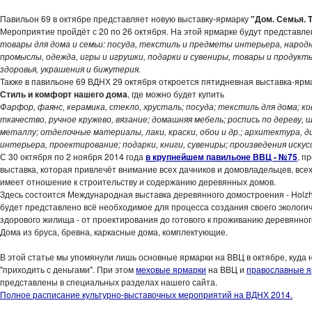
Павильон 69 в октябре представляет новую выставку-ярмарку
"Дом. Семья. 
Мероприятие пройдёт с 20 по 26 октября. На этой ярмарке будут представл
товары для дома и семьи: посуда, текстиль и предметы интерьера, народ
промыслы, одежда, игры и игрушки, подарки и сувениры, товары и продукт
здоровья, украшения и бижутерия.
Также в павильоне 69 ВДНХ 29 октября откроется пятидневная выставка-ярм
Стиль и комфорт нашего дома
, где можно будет купить
Фарфор, фаянс, керамика, стекло, хрусталь; посуда; текстиль для дома; ко
ткачество, ручное кружево, вязание; домашняя мебель; роспись по дереву, ш
металлу; отделочные материалы, лаки, краски, обои и др.; архитектура, д
интерьера, проектирование; подарки, книги, сувениры; произведения искус
С 30 октября по 2 ноября 2014 года
в крупнейшем павильоне ВВЦ - №75
, п
выставка, которая привлечёт внимание всех дачников и домовладельцев, всех
имеет отношение к строительству и содержанию деревянных домов.
Здесь состоится Международная выставка деревянного домостроения - Holzh
будет представлено всё необходимое для процесса создания своего экологи
здорового жилища - от проектирования до готового к проживанию деревянног
Дома из бруса, бревна, каркасные дома, комплектующие.
В этой статье мы упомянули лишь основные ярмарки на ВВЦ в октябре, куда 
"приходить с деньгами". При этом
меховые ярмарки
на ВВЦ и
православные я
представлены в специальных разделах нашего сайта.
Полное расписание культурно-выставочных мероприятий на ВДНХ 2014.