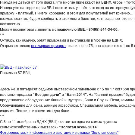
Никуда не деться от того факта, что многие приезжают на ВДНХ, чтобы
что-т
Иногда уже на территории ВВЦ посетитель узнаёт, что вход на интересующу
ярмарку - платный. Ничего хорошего в этом для покупателей нет конечно... 
возможности мы будем сообщать о стоимости билетов, хотя заранее это поч
неизвестно.
Можем посоветовать звонить в
справочную ВВЦ - 8(495) 544-34-00.
***
Октябрь, как обычно, богат ярмарками и выставками в Москве на ВДНХ.
Открывает месяц
ювелирная ярмарка
в павильоне 75, она состоится с 1 по 5 
-
Павильон 57 ВВЦ
Здесь же, в пятьдесят седьмом выставочном павильоне с 15 по 17 октября пр
выставки-продажи
"Всё для дачи"
и
"Баня 2014".
На "банной ярмарке" буде
представлено оборудование банной индустрии, Бани и Сауны. Печи, камины.
Оборудование для бани. Банные аксессуары. Специальная мебель. Бондарн
изделия. Текстиль и косметика для бани.
***
С 8 по 11 октября на ВДНХ (ВВЦ) состоится одна из самых крупных
сельскохозяйственных выставок -
"Золотая осень 2014"
Фоторепортаж и информация о выставке и ярмарке "Золотая осень"