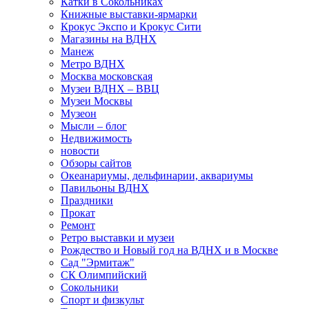
Катки в Сокольниках
Книжные выставки-ярмарки
Крокус Экспо и Крокус Сити
Магазины на ВДНХ
Манеж
Метро ВДНХ
Москва московская
Музеи ВДНХ – ВВЦ
Музеи Москвы
Музеон
Мысли – блог
Недвижимость
новости
Обзоры сайтов
Океанариумы, дельфинарии, аквариумы
Павильоны ВДНХ
Праздники
Прокат
Ремонт
Ретро выставки и музеи
Рождество и Новый год на ВДНХ и в Москве
Сад "Эрмитаж"
СК Олимпийский
Сокольники
Спорт и физкульт