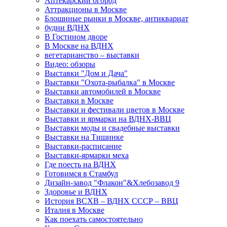
Аптекарский огород
Аттракционы в Москве
Блошиные рынки в Москве, антиквариат
будни ВДНХ
В Гостином дворе
В Москве на ВДНХ
вегетарианство – выставки
Видео: обзоры
Выставки "Дом и Дача"
Выставки "Охота-рыбалка" в Москве
Выставки автомобилей в Москве
Выставки в Москве
Выставки и фестивали цветов в Москве
Выставки и ярмарки на ВДНХ-ВВЦ
Выставки моды и свадебные выставки
Выставки на Тишинке
Выставки-расписание
Выставки-ярмарки меха
Где поесть на ВДНХ
Готовимся в Стамбул
Дизайн-завод "Флакон"&Хлебозавод 9
Здоровье и ВДНХ
История ВСХВ – ВДНХ СССР – ВВЦ
Италия в Москве
Как поехать самостоятельно