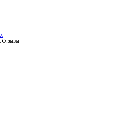
НХ
ы. Отзывы