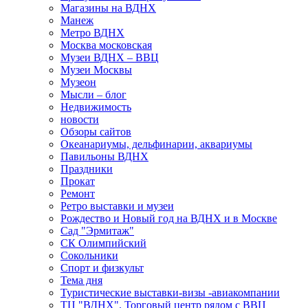
Магазины на ВДНХ
Манеж
Метро ВДНХ
Москва московская
Музеи ВДНХ – ВВЦ
Музеи Москвы
Музеон
Мысли – блог
Недвижимость
новости
Обзоры сайтов
Океанариумы, дельфинарии, аквариумы
Павильоны ВДНХ
Праздники
Прокат
Ремонт
Ретро выставки и музеи
Рождество и Новый год на ВДНХ и в Москве
Сад "Эрмитаж"
СК Олимпийский
Сокольники
Спорт и физкульт
Тема дня
Туристические выставки-визы -авиакомпании
ТЦ "ВДНХ". Торговый центр рядом с ВВЦ