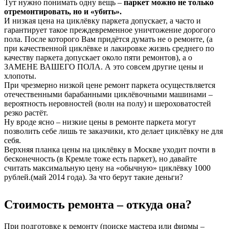
Тут нужно понимать одну вещь –
паркет можно не только
отремонтировать, но и «убить».
И низкая цена на циклёвку паркета допускает, а часто и
гарантирует такое преждевременное уничтожение дорогого
пола. После которого Вам придётся думать не о ремонте, (а
при качественной циклёвке и лакировке жизнь среднего по
качеству паркета допускает около пяти ремонтов), а о
ЗАМЕНЕ ВАШЕГО ПОЛА. А это совсем другие цены и
хлопоты.
При чрезмерно низкой цене ремонт паркета осуществляется
отечественными барабанными циклёвочными машинами –
вероятность неровностей (волн на полу) и шероховатостей
резко растёт.
Ну вроде ясно – низкие цены в ремонте паркета могут
позволить себе лишь те заказчики, кто делает циклёвку не для
себя.
Верхняя планка цены на циклёвку в Москве уходит почти в
бесконечность (в Кремле тоже есть паркет), но давайте
считать максимальную цену на «обычную» циклёвку 1000
рублей.(май 2014 года). За что берут такие деньги?
Стоимость ремонта – откуда она?
При подготовке к ремонту (поиске мастера или фирмы –