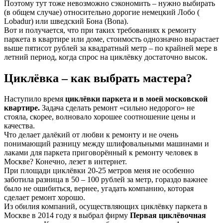
Поэтому тут тоже невозможно сэкономить – нужно выбирать
(в общем случае) относительно дорогие немецкий Лобо (
Lobadur) или шведский Бона (Bona).
Вот и получается, что при таких требованиях к ремонту
паркета в квартире или доме, стоимость однозначно вырастает
выше пятисот рублей за квадратный метр – по крайней мере в
летний период, когда спрос на циклёвку достаточно высок.
Циклёвка – как выбрать мастера?
Наступило время
циклёвки паркета и в моей московской
квартире.
Задача сделать ремонт «сильно недорого» не
стояла, скорее, волновало хорошее соотношение цены и
качества.
Что делает далёкий от любви к ремонту и не очень
понимающий разницу между шлифовальными машинами и
лаками для паркета приговорённый к ремонту человек в
Москве? Конечно, лезет в интернет.
При площади циклёвки 20-25 метров меня не особенно
заботила разница в 50 – 100 рублей за метр, гораздо важнее
было не ошибиться, вернее, угадать компанию, которая
сделает ремонт хорошо.
Из обилия компаний, осуществляющих циклёвку паркета в
Москве в 2014 году я выбрал фирму
Первая циклёвочная