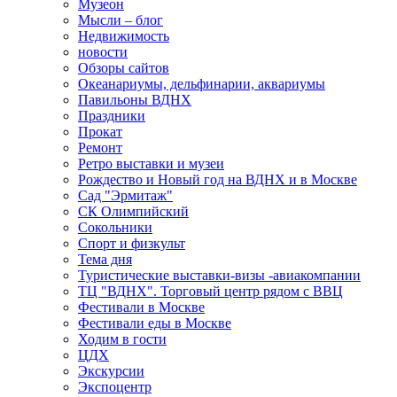
Музеон
Мысли – блог
Недвижимость
новости
Обзоры сайтов
Океанариумы, дельфинарии, аквариумы
Павильоны ВДНХ
Праздники
Прокат
Ремонт
Ретро выставки и музеи
Рождество и Новый год на ВДНХ и в Москве
Сад "Эрмитаж"
СК Олимпийский
Сокольники
Спорт и физкульт
Тема дня
Туристические выставки-визы -авиакомпании
ТЦ "ВДНХ". Торговый центр рядом с ВВЦ
Фестивали в Москве
Фестивали еды в Москве
Ходим в гости
ЦДХ
Экскурсии
Экспоцентр