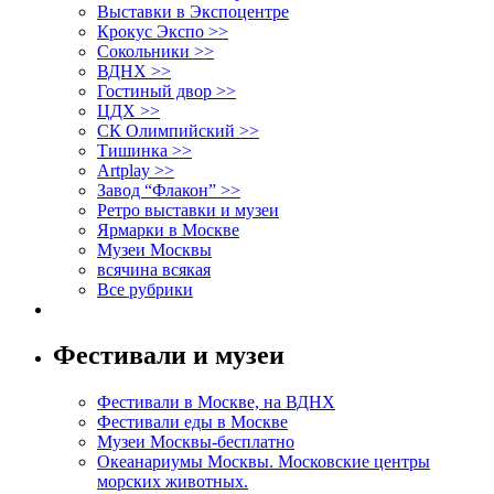
Выставки в Экспоцентре
Крокус Экспо >>
Сокольники >>
ВДНХ >>
Гостиный двор >>
ЦДХ >>
СК Олимпийский >>
Тишинка >>
Artplay >>
Завод “Флакон” >>
Ретро выставки и музеи
Ярмарки в Москве
Музеи Москвы
всячина всякая
Все рубрики
Фестивали и музеи
Фестивали в Москве, на ВДНХ
Фестивали еды в Москве
Музеи Москвы-бесплатно
Океанариумы Москвы. Московские центры
морских животных.