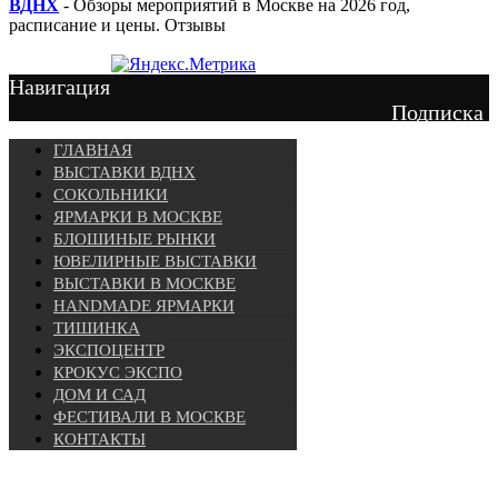
ВДНХ
- Обзоры мероприятий в Москве на 2026 год,
расписание и цены. Отзывы
Навигация
Подписка
ГЛАВНАЯ
ВЫСТАВКИ ВДНХ
СОКОЛЬНИКИ
ЯРМАРКИ В МОСКВЕ
БЛОШИНЫЕ РЫНКИ
ЮВЕЛИРНЫЕ ВЫСТАВКИ
ВЫСТАВКИ В МОСКВЕ
HANDMADE ЯРМАРКИ
ТИШИНКА
ЭКСПОЦЕНТР
КРОКУС ЭКСПО
ДОМ И САД
ФЕСТИВАЛИ В МОСКВЕ
КОНТАКТЫ