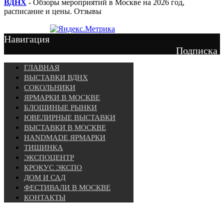
ВДНХ
- Обзоры мероприятий в Москве на 2026 год,
расписание и цены. Отзывы
Навигация
Подписка
ГЛАВНАЯ
ВЫСТАВКИ ВДНХ
СОКОЛЬНИКИ
ЯРМАРКИ В МОСКВЕ
БЛОШИНЫЕ РЫНКИ
ЮВЕЛИРНЫЕ ВЫСТАВКИ
ВЫСТАВКИ В МОСКВЕ
HANDMADE ЯРМАРКИ
ТИШИНКА
ЭКСПОЦЕНТР
КРОКУС ЭКСПО
ДОМ И САД
ФЕСТИВАЛИ В МОСКВЕ
КОНТАКТЫ