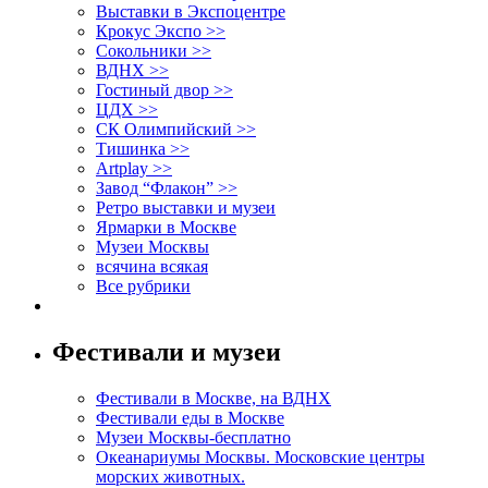
Выставки в Экспоцентре
Крокус Экспо >>
Сокольники >>
ВДНХ >>
Гостиный двор >>
ЦДХ >>
СК Олимпийский >>
Тишинка >>
Artplay >>
Завод “Флакон” >>
Ретро выставки и музеи
Ярмарки в Москве
Музеи Москвы
всячина всякая
Все рубрики
Фестивали и музеи
Фестивали в Москве, на ВДНХ
Фестивали еды в Москве
Музеи Москвы-бесплатно
Океанариумы Москвы. Московские центры
морских животных.