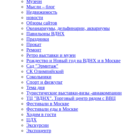
Музеон
Мысли – блог
Недвижимость
новости
Обзоры сайтов
Океанариумы, дельфинарии, аквариумы
Павильоны ВДНХ
Праздники
Прокат
Ремонт
Ретро выставки и музеи
Рождество и Новый год на ВДНХ и в Москве
Сад "Эрмитаж"
СК Олимпийский
Сокольники
Спорт и физкульт
Тема дня
Туристические выставки-визы -авиакомпании
ТЦ "ВДНХ". Торговый центр рядом с ВВЦ
Фестивали в Москве
Фестивали еды в Москве
Ходим в гости
ЦДХ
Экскурсии
Экспоцентр