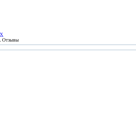
НХ
ы. Отзывы