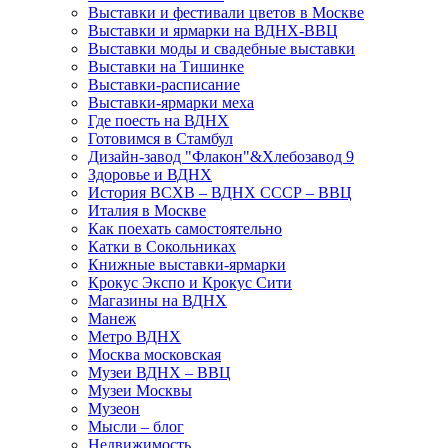
Выставки и фестивали цветов в Москве
Выставки и ярмарки на ВДНХ-ВВЦ
Выставки моды и свадебные выставки
Выставки на Тишинке
Выставки-расписание
Выставки-ярмарки меха
Где поесть на ВДНХ
Готовимся в Стамбул
Дизайн-завод "Флакон"&Хлебозавод 9
Здоровье и ВДНХ
История ВСХВ – ВДНХ СССР – ВВЦ
Италия в Москве
Как поехать самостоятельно
Катки в Сокольниках
Книжные выставки-ярмарки
Крокус Экспо и Крокус Сити
Магазины на ВДНХ
Манеж
Метро ВДНХ
Москва московская
Музеи ВДНХ – ВВЦ
Музеи Москвы
Музеон
Мысли – блог
Недвижимость