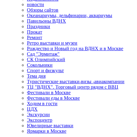
новости
Обзоры сайтов
Океанариумы, дельфинарии, аквариумы
Павильоны ВДНХ
Праздники
Прокат
Ремонт
Ретро выставки и музеи
Рождество и Новый год на ВДНХ и в Москве
Сад "Эрмитаж"
СК Олимпийский
Сокольники
Спорт и физкульт
Тема дня
Туристические выставки-визы -авиакомпании
ТЦ "ВДНХ". Торговый центр рядом с ВВЦ
Фестивали в Москве
Фестивали еды в Москве
Ходим в гости
ЦДХ
Экскурсии
Экспоцентр
Ювелирные выставки
Ярмарки в Москве