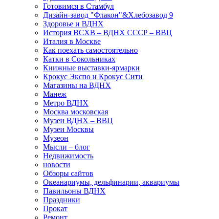
Готовимся в Стамбул
Дизайн-завод "Флакон"&Хлебозавод 9
Здоровье и ВДНХ
История ВСХВ – ВДНХ СССР – ВВЦ
Италия в Москве
Как поехать самостоятельно
Катки в Сокольниках
Книжные выставки-ярмарки
Крокус Экспо и Крокус Сити
Магазины на ВДНХ
Манеж
Метро ВДНХ
Москва московская
Музеи ВДНХ – ВВЦ
Музеи Москвы
Музеон
Мысли – блог
Недвижимость
новости
Обзоры сайтов
Океанариумы, дельфинарии, аквариумы
Павильоны ВДНХ
Праздники
Прокат
Ремонт