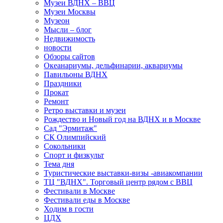
Музеи ВДНХ – ВВЦ
Музеи Москвы
Музеон
Мысли – блог
Недвижимость
новости
Обзоры сайтов
Океанариумы, дельфинарии, аквариумы
Павильоны ВДНХ
Праздники
Прокат
Ремонт
Ретро выставки и музеи
Рождество и Новый год на ВДНХ и в Москве
Сад "Эрмитаж"
СК Олимпийский
Сокольники
Спорт и физкульт
Тема дня
Туристические выставки-визы -авиакомпании
ТЦ "ВДНХ". Торговый центр рядом с ВВЦ
Фестивали в Москве
Фестивали еды в Москве
Ходим в гости
ЦДХ