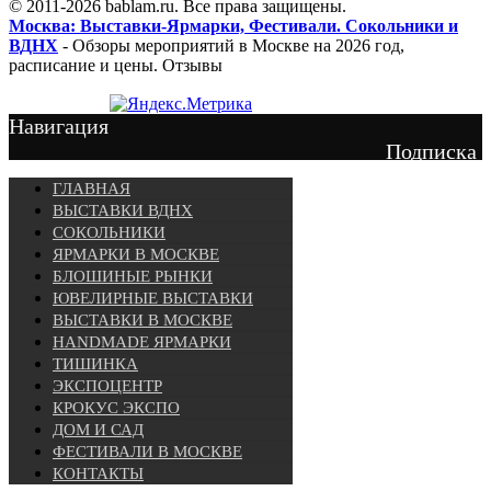
© 2011-2026 bablam.ru. Все права защищены.
Москва: Выставки-Ярмарки, Фестивали. Сокольники и
ВДНХ
- Обзоры мероприятий в Москве на 2026 год,
расписание и цены. Отзывы
Навигация
Подписка
ГЛАВНАЯ
ВЫСТАВКИ ВДНХ
СОКОЛЬНИКИ
ЯРМАРКИ В МОСКВЕ
БЛОШИНЫЕ РЫНКИ
ЮВЕЛИРНЫЕ ВЫСТАВКИ
ВЫСТАВКИ В МОСКВЕ
HANDMADE ЯРМАРКИ
ТИШИНКА
ЭКСПОЦЕНТР
КРОКУС ЭКСПО
ДОМ И САД
ФЕСТИВАЛИ В МОСКВЕ
КОНТАКТЫ