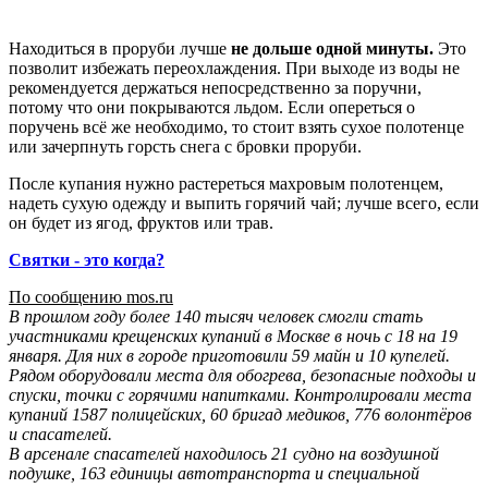
-
Находиться в проруби лучше
не дольше одной минуты.
Это
позволит избежать переохлаждения. При выходе из воды не
рекомендуется держаться непосредственно за поручни,
потому что они покрываются льдом. Если опереться о
поручень всё же необходимо, то стоит взять сухое полотенце
или зачерпнуть горсть снега с бровки проруби.
После купания нужно растереться махровым полотенцем,
надеть сухую одежду и выпить горячий чай; лучше всего, если
он будет из ягод, фруктов или трав.
Святки - это когда?
По сообщению mos.ru
В прошлом году более 140 тысяч человек смогли стать
участниками крещенских купаний в Москве в ночь с 18 на 19
января. Для них в городе приготовили 59 майн и 10 купелей.
Рядом оборудовали места для обогрева, безопасные подходы и
спуски, точки с горячими напитками. Контролировали места
купаний 1587 полицейских, 60 бригад медиков, 776 волонтёров
и спасателей.
В арсенале спасателей находилось 21 судно на воздушной
подушке, 163 единицы автотранспорта и специальной