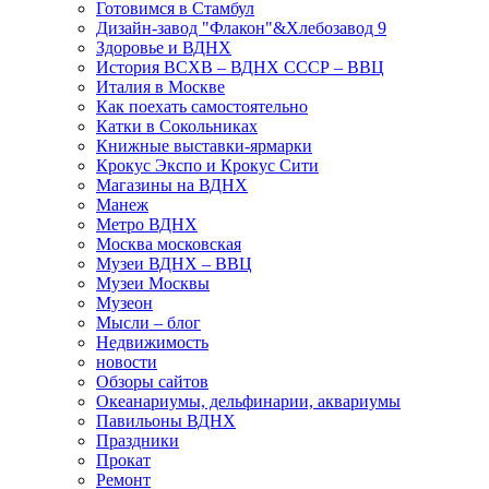
Готовимся в Стамбул
Дизайн-завод "Флакон"&Хлебозавод 9
Здоровье и ВДНХ
История ВСХВ – ВДНХ СССР – ВВЦ
Италия в Москве
Как поехать самостоятельно
Катки в Сокольниках
Книжные выставки-ярмарки
Крокус Экспо и Крокус Сити
Магазины на ВДНХ
Манеж
Метро ВДНХ
Москва московская
Музеи ВДНХ – ВВЦ
Музеи Москвы
Музеон
Мысли – блог
Недвижимость
новости
Обзоры сайтов
Океанариумы, дельфинарии, аквариумы
Павильоны ВДНХ
Праздники
Прокат
Ремонт