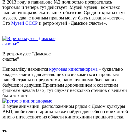
В 2013 году в павильоне №2 полностью прекратилась
торговля и теперь тут действует Музей музеев - комплекс
выставочно-развлекательных объектов. Среди открытых тут
музеев, два с полным правом могут быть названы «ретро».
Это
Музей СССР
и ретро-музей «Дамское счастье».
-
В ретро-музее "Дамское
счастье"
Неподалёку находится
круговая кинопанорама
– буквально
кладезь знаний для желающих познакомиться с прошлым
нашей страны и предметами, наполнявшими быт наших
бабушек и дедушек.Приятным дополнением к советским
фильмам начала 60-х, тут служат несколько стендов с вещами
быта тех лет.
В музее анимации, расположенном рядом с Домом культуры
ВВЦ, любители старины также найдут для себя и своих детей
много интересного из области кинотехники прошлого века.