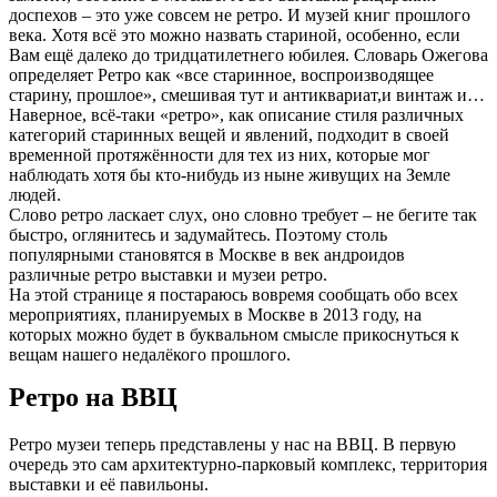
доспехов – это уже совсем не ретро. И музей книг прошлого
века. Хотя всё это можно назвать стариной, особенно, если
Вам ещё далеко до тридцатилетнего юбилея. Словарь Ожегова
определяет Ретро как «все старинное, воспроизводящее
старину, прошлое», смешивая тут и антиквариат,и винтаж и…
Наверное, всё-таки «ретро», как описание стиля различных
категорий старинных вещей и явлений, подходит в своей
временной протяжённости для тех из них, которые мог
наблюдать хотя бы кто-нибудь из ныне живущих на Земле
людей.
Слово ретро ласкает слух, оно словно требует – не бегите так
быстро,
оглянитесь и задумайтесь. Поэтому столь
популярными становятся в Москве в век андроидов
различные ретро выставки и музеи ретро.
На этой странице я постараюсь вовремя сообщать обо всех
мероприятиях, планируемых в Москве в 2013 году, на
которых можно будет в буквальном смысле прикоснуться к
вещам нашего недалёкого прошлого.
Ретро на ВВЦ
Ретро музеи теперь представлены у нас на ВВЦ. В первую
очередь это сам архитектурно-парковый комплекс, территория
выставки и её павильоны.