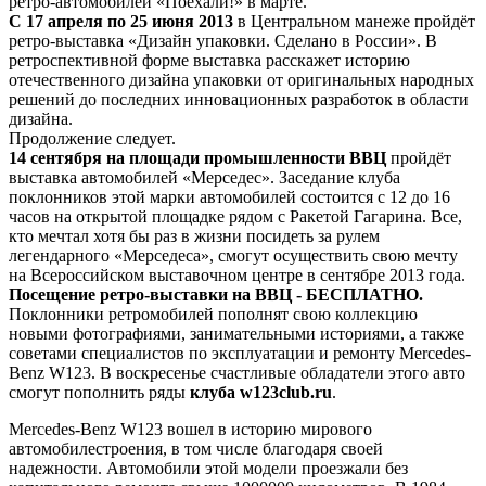
ретро-автомобилей «Поехали!» в марте.
С 17 апреля по 25 июня 2013
в Центральном манеже пройдёт
ретро-выставка «Дизайн упаковки. Сделано в России». В
ретроспективной форме выставка расскажет историю
отечественного дизайна упаковки от оригинальных народных
решений до последних инновационных разработок в области
дизайна.
Продолжение следует.
14 сентября на площади промышленности ВВЦ
пройдёт
выставка автомобилей «Мерседес». Заседание клуба
поклонников этой марки автомобилей состоится с 12 до 16
часов на открытой площадке рядом с Ракетой Гагарина. Все,
кто мечтал хотя бы раз в жизни посидеть за рулем
легендарного «Мерседеса», смогут осуществить свою мечту
на Всероссийском выставочном центре в сентябре 2013 года.
Посещение ретро-выставки на ВВЦ - БЕСПЛАТНО.
Поклонники ретромобилей пополнят свою коллекцию
новыми фотографиями,
занимательными историями, а также
советами специалистов по эксплуатации и ремонту Mercedes-
Benz W123. В воскресенье счастливые обладатели этого авто
смогут пополнить ряды
клуба w123club.ru
.
Mercedes-Benz W123 вошел в историю мирового
автомобилестроения, в том числе благодаря своей
надежности. Автомобили этой модели проезжали без