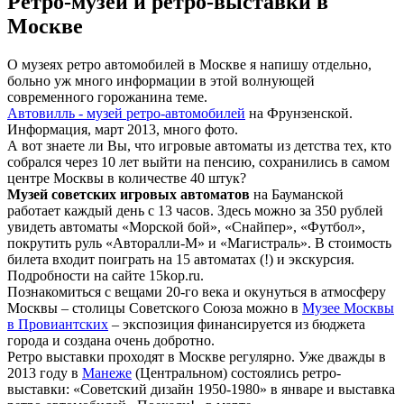
Ретро-музеи и ретро-выставки в
Москве
О музеях ретро автомобилей в Москве я напишу отдельно,
больно уж много информации в этой волнующей
современного горожанина теме.
Автовилль - музей ретро-автомобилей
на Фрунзенской.
Информация, март 2013, много фото.
А вот знаете ли Вы, что игровые автоматы из детства тех, кто
собрался через 10 лет выйти на пенсию, сохранились в самом
центре Москвы в количестве 40 штук?
Музей советских игровых автоматов
на Бауманской
работает каждый день с 13 часов. Здесь можно за 350 рублей
увидеть автоматы «Морской бой», «Снайпер», «Футбол»,
покрутить руль «Авторалли-М» и «Магистраль». В стоимость
билета входит поиграть на 15 автоматах (!) и экскурсия.
Подробности на сайте 15kop.ru.
Познакомиться с вещами 20-го века и окунуться в атмосферу
Москвы – столицы Советского Союза можно в
Музее Москвы
в Провиантских
– экспозиция финансируется из бюджета
города и создана очень добротно.
Ретро выставки проходят в Москве регулярно. Уже дважды в
2013 году в
Манеже
(Центральном) состоялись ретро-
выставки: «Советский дизайн 1950-1980» в январе и выставка