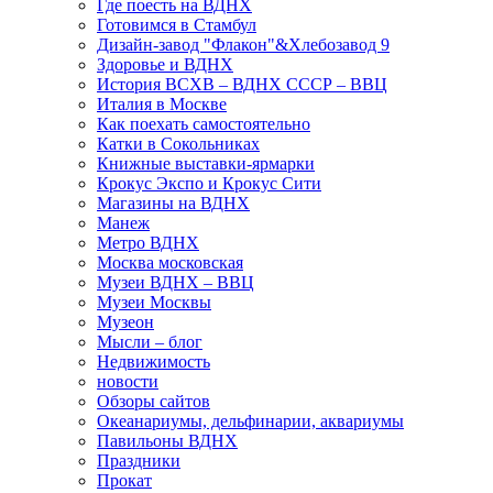
Где поесть на ВДНХ
Готовимся в Стамбул
Дизайн-завод "Флакон"&Хлебозавод 9
Здоровье и ВДНХ
История ВСХВ – ВДНХ СССР – ВВЦ
Италия в Москве
Как поехать самостоятельно
Катки в Сокольниках
Книжные выставки-ярмарки
Крокус Экспо и Крокус Сити
Магазины на ВДНХ
Манеж
Метро ВДНХ
Москва московская
Музеи ВДНХ – ВВЦ
Музеи Москвы
Музеон
Мысли – блог
Недвижимость
новости
Обзоры сайтов
Океанариумы, дельфинарии, аквариумы
Павильоны ВДНХ
Праздники
Прокат