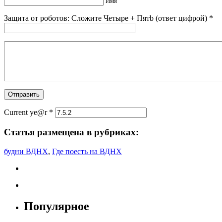
Имя
Защита от роботов: Сложите Чeтыpe + Пятb (ответ цифрой)
*
Current ye@r
*
Статья размещена в рубриках:
будни ВДНХ
,
Где поесть на ВДНХ
Популярное