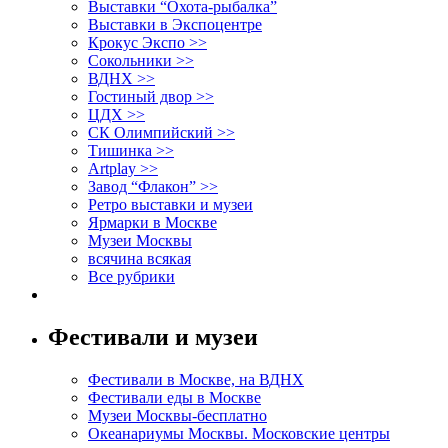
Выставки “Охота-рыбалка”
Выставки в Экспоцентре
Крокус Экспо >>
Сокольники >>
ВДНХ >>
Гостиный двор >>
ЦДХ >>
СК Олимпийский >>
Тишинка >>
Artplay >>
Завод “Флакон” >>
Ретро выставки и музеи
Ярмарки в Москве
Музеи Москвы
всячина всякая
Все рубрики
Фестивали и музеи
Фестивали в Москве, на ВДНХ
Фестивали еды в Москве
Музеи Москвы-бесплатно
Океанариумы Москвы. Московские центры