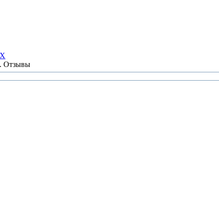
НХ
ы. Отзывы