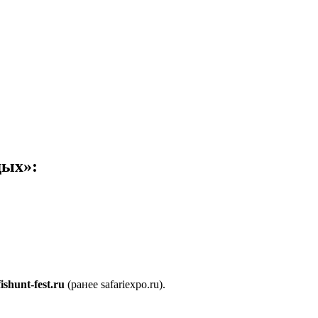
дых»:
shunt-fest.ru
(ранее safariexpo.ru).