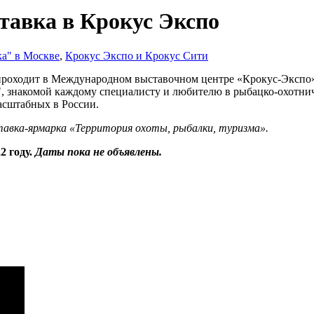
тавка в Крокус Экспо
а" в Москве
,
Крокус Экспо и Крокус Сити
 проходит в Международном выставочном центре «Крокус-Экспо»
, знакомой каждому специалисту и любителю в рыбацко-охотнич
асштабных в России.
авка-ярмарка «Территория охоты, рыбалки, туризма».
2 году.
Даты пока не объявлены.