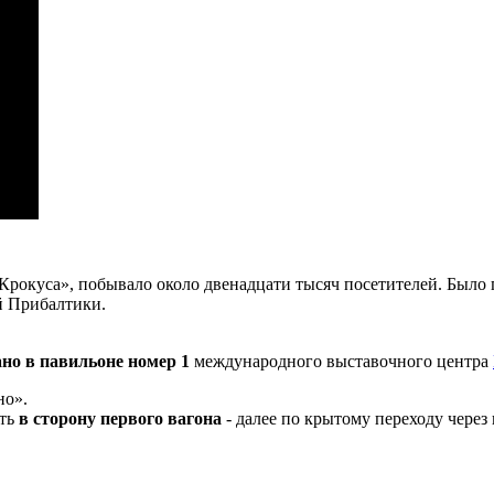
Крокуса», побывало около двенадцати тысяч посетителей. Было 
й Прибалтики.
но в павильоне номер 1
международного выставочного центра
но».
ить
в сторону первого вагона
- далее по крытому переходу через