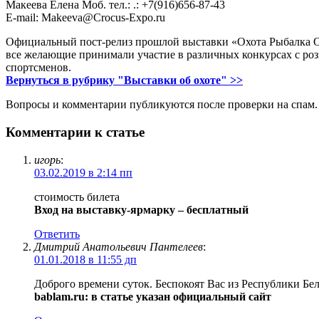
Макеева Елена Моб. тел.: .: +7(916)656-87-43
E-mail: Makeeva@Crocus-Expo.ru
Официальный пост-релиз прошлой выставки «Охота Рыбалка От
все желающие принимали участие в различных конкурсах с ро
спортсменов.
Вернуться в рубрику "Выставки об охоте" >>
Вопросы и комментарии публикуются после проверки на спам.
Комментарии к статье
игорь
:
03.02.2019 в 2:14 пп
стоимость билета
Вход на выставку-ярмарку – бесплатный
Ответить
Дмитрий Анатольевич Пантелеев
:
01.01.2018 в 11:55 дп
Доброго времени суток. Беспокоят Вас из Республики 
bablam.ru: в статье указан официальный сайт