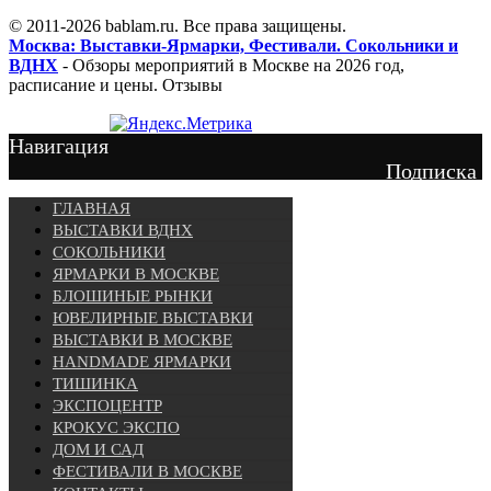
© 2011-2026 bablam.ru. Все права защищены.
Москва: Выставки-Ярмарки, Фестивали. Сокольники и
ВДНХ
- Обзоры мероприятий в Москве на 2026 год,
расписание и цены. Отзывы
Навигация
Подписка
ГЛАВНАЯ
ВЫСТАВКИ ВДНХ
СОКОЛЬНИКИ
ЯРМАРКИ В МОСКВЕ
БЛОШИНЫЕ РЫНКИ
ЮВЕЛИРНЫЕ ВЫСТАВКИ
ВЫСТАВКИ В МОСКВЕ
HANDMADE ЯРМАРКИ
ТИШИНКА
ЭКСПОЦЕНТР
КРОКУС ЭКСПО
ДОМ И САД
ФЕСТИВАЛИ В МОСКВЕ