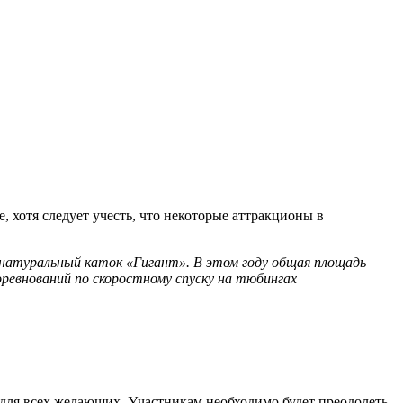
е, хотя следует учесть, что некоторые аттракционы в
и натуральный каток «Гигант». В этом году общая площадь
оревнований по скоростному спуску на тюбингах
х для всех желающих. Участникам необходимо будет преодолеть