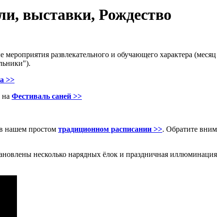
ли, выставки, Рождество
е мероприятия развлекательного и обучающего характера (месяц 
льники").
а >>
в на
Фестиваль саней >>
 в нашем простом
традиционном расписании >>
. Обратите вним
ановлены несколько нарядных ёлок и праздничная иллюминация. 