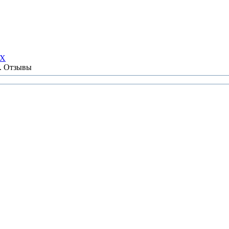
НХ
ы. Отзывы