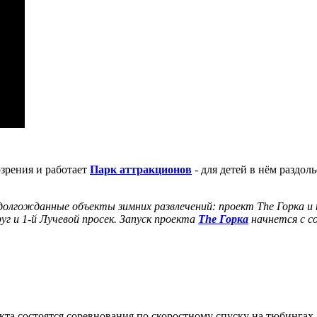
озрения и работает
Парк аттракционов
- для детей в нём раздоль
ь долгожданные объекты зимних развлечений: проект The Горка 
уг и 1-й Лучевой просек. Запуск проекта
The Горка
начнется с с
екта состоятся соревнования по скоростному спуску на тюбинга