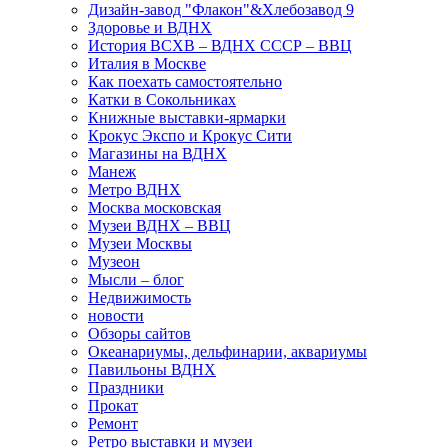
Дизайн-завод "Флакон"&Хлебозавод 9
Здоровье и ВДНХ
История ВСХВ – ВДНХ СССР – ВВЦ
Италия в Москве
Как поехать самостоятельно
Катки в Сокольниках
Книжные выставки-ярмарки
Крокус Экспо и Крокус Сити
Магазины на ВДНХ
Манеж
Метро ВДНХ
Москва московская
Музеи ВДНХ – ВВЦ
Музеи Москвы
Музеон
Мысли – блог
Недвижимость
новости
Обзоры сайтов
Океанариумы, дельфинарии, аквариумы
Павильоны ВДНХ
Праздники
Прокат
Ремонт
Ретро выставки и музеи