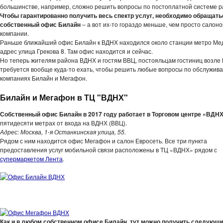
большинстве, например, сложно решить вопросы по постоплатной системе р
Чтобы гарантированно получить весь спектр услуг, необходимо обращать
собственный офис Билайн
– а вот их-то гораздо меньше, чем просто салоно
компании.
Раньше ближайший офис Билайн к ВДНХ находился около станции метро Ме
адрес улица Грекова 8. Там офис находится и сейчас.
Но теперь жителям района ВДНХ и гостям ВВЦ, постояльцам гостиниц возле
требуется вообще куда-то ехать, чтобы решить любые вопросы по обслужив
компаниях Билайн и Мегафон.
Билайн и Мегафон в ТЦ "ВДНХ"
Собственный офис Билайн в 2017 году работает в Торговом центре «ВДН
пятидесяти метрах от входа на ВДНХ (ВВЦ).
Адрес: Москва, 1-я Останкинская улица, 55.
Рядом с ним находится офис Мегафон и салон Евросеть. Все три пункта
предоставления услуг мобильной связи расположены в ТЦ «ВДНХ» рядом с
супермаркетом Лента
.
-
Как и в любом собственном офисе Билайн, тут можно получить следующи