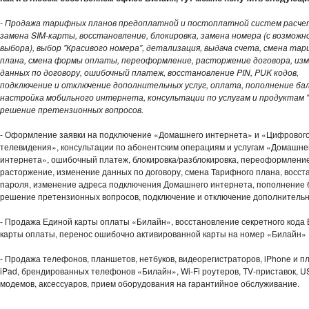
- Продажа тарифных планов предоплатной и постоплатной систем расче
замена SIM-карты, восстановление, блокировка, замена номера (с возмож
выбора), выбор "Красивого номера", детализация, выдача счета, смена та
плана, смена формы оплаты, переоформление, расторжение договора, из
данных по договору, ошибочный платеж, восстановление PIN, PUK кодов,
подключение и отключение дополнительных услуг, оплата, пополнение бал
настройка мобильного интернета, консультации по услугам и продуктам "
решение претензионных вопросов.
- Оформление заявки на подключение «Домашнего интернета» и «Цифровог
телевидения», консультации по абонентским операциям и услугам «Домашне
интернета», ошибочный платеж, блокировка/разблокировка, переоформление
расторжение, изменение данных по договору, смена Тарифного плана, восс
пароля, изменение адреса подключения Домашнего интернета, пополнение 
решение претензионных вопросов, подключение и отключение дополнительн
- Продажа Единой карты оплаты «Билайн», восстановление секретного кода
карты оплаты, перенос ошибочно активированной карты на номер «Билайн»
- Продажа телефонов, планшетов, нетбуков, видеорегистраторов, iPhone и 
iPad, брендированных телефонов «Билайн», Wi-Fi роутеров, TV-приставок, U
модемов, аксессуаров, прием оборудования на гарантийное обслуживание.