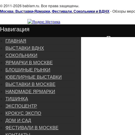
© 2011-2026 bablam.ru. Все права защищены.
Москва: Выставки-Ярмарки, Фестивали. Сокольники и ВДНХ
- Обзоры меро
Навигация
Подписка
ГЛАВНАЯ
ВЫСТАВКИ ВДНХ
СОКОЛЬНИКИ
ЯРМАРКИ В МОСКВЕ
БЛОШИНЫЕ РЫНКИ
ЮВЕЛИРНЫЕ ВЫСТАВКИ
ВЫСТАВКИ В МОСКВЕ
HANDMADE ЯРМАРКИ
ТИШИНКА
ЭКСПОЦЕНТР
КРОКУС ЭКСПО
ДОМ И САД
ФЕСТИВАЛИ В МОСКВЕ
КОНТАКТЫ