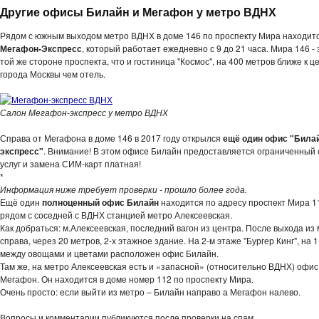
Другие офисы Билайн и Мегафон у метро ВДНХ
Рядом с южным выходом метро ВДНХ в доме 146 по проспекту Мира находит
Мегафон-Экспресс
, который работает ежедневно с 9 до 21 часа. Мира 146 - 
той же стороне проспекта, что и гостиница "Космос", на 400 метров ближе к ц
города Москвы чем отель.
Салон Мегафон-экспресс у метро ВДНХ
Справа от Мегафона в доме 146 в 2017 году открылся
ещё один офис "Била
экспресс"
. Внимание! В этом офисе Билайн предоставляется ограниченный 
услуг и замена СИМ-карт платная!
*
Информация ниже требует проверки - прошло более года.
Ещё один
полноценный офис Билайн
находится по адресу проспект Мира 11
рядом с соседней с ВДНХ станцией метро Алексеевская.
Как добраться: м.Алексеевская, последний вагон из центра. После выхода из
справа, через 20 метров, 2-х этажное здание. На 2-м этаже "Бургер Кинг", на 
между овощами и цветами расположен офис Билайн.
Там же, на метро Алексеевская есть и «запасной» (относительно ВДНХ) офи
Мегафон. Он находится в доме номер 112 по проспекту Мира.
Очень просто: если выйти из метро – Билайн направо а Мегафон налево.
Вопросы и комментарии публикуются после проверки на спам.