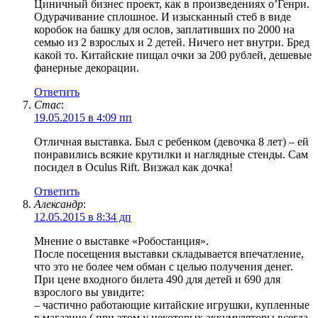
Циничный бизнес проект, как в произведениях о’Генри.
Одурачивание сплошное. И изысканный стеб в виде
коробок на башку для ослов, заплативших по 2000 на
семью из 2 взрослых и 2 детей. Ничего нет внутри. Бред
какой то. Китайские пищал очки за 200 рублей, дешевые
фанерные декорации.
Ответить
Стас
:
19.05.2015 в 4:09 пп
Отличная выставка. Был с ребенком (девочка 8 лет) – ей
понравились всякие крутилки и наглядные стенды. Сам
посидел в Oculus Rift. Визжал как дочка!
Ответить
Александр
:
12.05.2015 в 8:34 дп
Мнение о выставке «Робостанция».
После посещения выставки складывается впечатление,
что это не более чем обман с целью получения денег.
При цене входного билета 490 для детей и 690 для
взрослого вы увидите:
– частично работающие китайские игрушки, купленные
в магазине ( при этом у некоторых аккумуляторы всегда