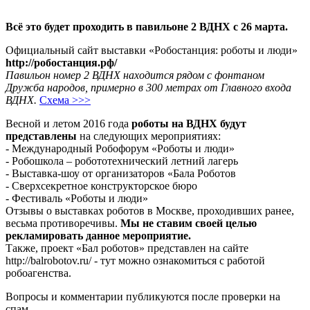
-
Всё это будет проходить в павильоне 2 ВДНХ с 26 марта.
Официальный сайт выставки «Робостанция: роботы и люди»
http://робостанция.рф/
Павильон номер 2 ВДНХ находится рядом с фонтаном
Дружба народов, примерно в 300 метрах от Главного входа
ВДНХ.
Схема >>>
Весной и летом 2016 года
роботы на ВДНХ будут
представлены
на следующих мероприятиях:
- Международный Робофорум «Роботы и люди»
- Робошкола – робототехнический летний лагерь
- Выставка-шоу от организаторов «Бала Роботов
- Сверхсекретное конструкторское бюро
- Фестиваль «Роботы и люди»
Отзывы о выставках роботов в Москве, проходивших ранее,
весьма противоречивы.
Мы не ставим своей целью
рекламировать данное мероприятие.
Также, проект «Бал роботов» представлен на сайте
http://balrobotov.ru/ - тут можно ознакомиться с работой
робоагенства.
Вопросы и комментарии публикуются после проверки на
спам.