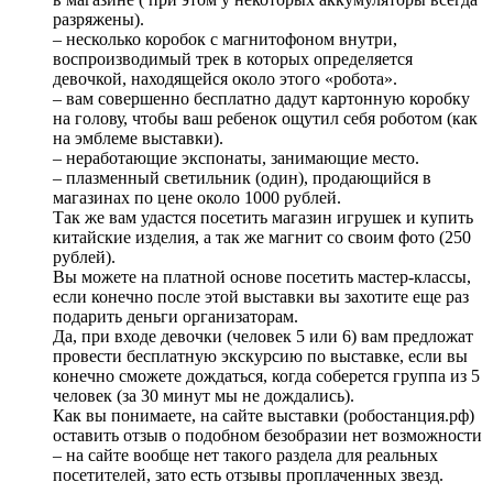
разряжены).
– несколько коробок с магнитофоном внутри,
воспроизводимый трек в которых определяется
девочкой, находящейся около этого «робота».
– вам совершенно бесплатно дадут картонную коробку
на голову, чтобы ваш ребенок ощутил себя роботом (как
на эмблеме выставки).
– неработающие экспонаты, занимающие место.
– плазменный светильник (один), продающийся в
магазинах по цене около 1000 рублей.
Так же вам удастся посетить магазин игрушек и купить
китайские изделия, а так же магнит со своим фото (250
рублей).
Вы можете на платной основе посетить мастер-классы,
если конечно после этой выставки вы захотите еще раз
подарить деньги организаторам.
Да, при входе девочки (человек 5 или 6) вам предложат
провести бесплатную экскурсию по выставке, если вы
конечно сможете дождаться, когда соберется группа из 5
человек (за 30 минут мы не дождались).
Как вы понимаете, на сайте выставки (робостанция.рф)
оставить отзыв о подобном безобразии нет возможности
– на сайте вообще нет такого раздела для реальных
посетителей, зато есть отзывы проплаченных звезд.