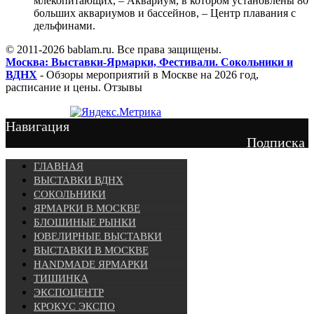
млекопитающих, – Аквариум, в котором установлены 80
больших аквариумов и бассейнов, – Центр плавания с
дельфинами.
© 2011-2026 bablam.ru. Все права защищены.
Москва: Выставки-Ярмарки, Фестивали. Сокольники и
ВДНХ
- Обзоры мероприятий в Москве на 2026 год,
расписание и цены. Отзывы
Навигация
Подписка
ГЛАВНАЯ
ВЫСТАВКИ ВДНХ
СОКОЛЬНИКИ
ЯРМАРКИ В МОСКВЕ
БЛОШИНЫЕ РЫНКИ
ЮВЕЛИРНЫЕ ВЫСТАВКИ
ВЫСТАВКИ В МОСКВЕ
HANDMADE ЯРМАРКИ
ТИШИНКА
ЭКСПОЦЕНТР
КРОКУС ЭКСПО