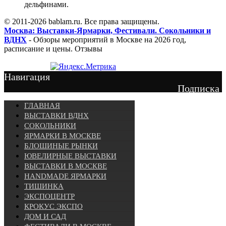
дельфинами.
© 2011-2026 bablam.ru. Все права защищены.
Москва: Выставки-Ярмарки, Фестивали. Сокольники и
ВДНХ
- Обзоры мероприятий в Москве на 2026 год,
расписание и цены. Отзывы
Навигация
Подписка
ГЛАВНАЯ
ВЫСТАВКИ ВДНХ
СОКОЛЬНИКИ
ЯРМАРКИ В МОСКВЕ
БЛОШИНЫЕ РЫНКИ
ЮВЕЛИРНЫЕ ВЫСТАВКИ
ВЫСТАВКИ В МОСКВЕ
HANDMADE ЯРМАРКИ
ТИШИНКА
ЭКСПОЦЕНТР
КРОКУС ЭКСПО
ДОМ И САД