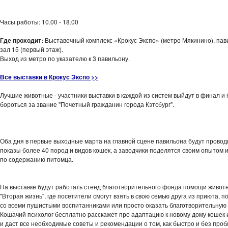
Часы работы: 10.00 - 18.00
Где проходит:
Выставочный комплекс «Крокус Экспо» (метро Мякинино), пав
зал 15 (первый этаж).
Выход из метро по указателю к 3 павильону.
Все выставки в Крокус Экспо >>
Лучшие животные - участники выставки в каждой из систем выйдут в финал и 
бороться за звание "Почетный гражданин города Кэтсбург".
-
Оба дня в первые выходные марта на главной сцене павильона будут провод
показы более 40 пород и видов кошек, а заводчики поделятся своим опытом 
по содержанию питомца.
На выставке будут работать стенд благотворительного фонда помощи живот
"Вторая жизнь", где посетители смогут взять в свою семью друга из приюта, 
со всеми пушистыми воспитанниками или просто оказать благотворительную
Кошачий психолог бесплатно расскажет про адаптацию к новому дому кошек 
и даст все необходимые советы и рекомендации о том, как быстро и без про