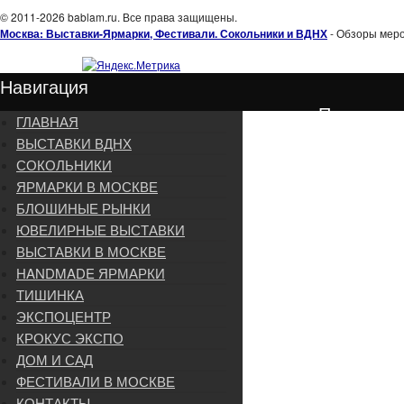
© 2011-2026 bablam.ru. Все права защищены.
Москва: Выставки-Ярмарки, Фестивали. Сокольники и ВДНХ
- Обзоры меро
Навигация
Подписка
ГЛАВНАЯ
ВЫСТАВКИ ВДНХ
СОКОЛЬНИКИ
ЯРМАРКИ В МОСКВЕ
БЛОШИНЫЕ РЫНКИ
ЮВЕЛИРНЫЕ ВЫСТАВКИ
ВЫСТАВКИ В МОСКВЕ
HANDMADE ЯРМАРКИ
ТИШИНКА
ЭКСПОЦЕНТР
КРОКУС ЭКСПО
ДОМ И САД
ФЕСТИВАЛИ В МОСКВЕ
КОНТАКТЫ