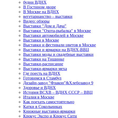
будни ВДНХ
В Гостином дворе
В Москве на ВДНХ
вегетарианство – выставки
Видео: обзоры
Выставки "Дом и Дача"
Выставки "Охота-рыбалка" в Москве
Выставки автомобилей в Москве
Выставки в Москве
Выставки и фестивали цветов в Москве
Выставки и ярмарки на ВДНХ-ВВЦ
Выставки моды и свадебные выставки
Выставки на Тишинке
Выставки-расписание
Выставки-ярмарки меха
Где поесть на ВДНХ
Готовимся в Стамбул
Дизайн-завод "Флакон"&Хлебозавод 9
Здоровье и ВДНХ
История ВСХВ – ВДНХ СССР – ВВЦ
Италия в Москве
Как поехать самостоятельно
Катки в Сокольниках
Книжные выставки-ярмарки
Крокус Экспо и Крокус Сити