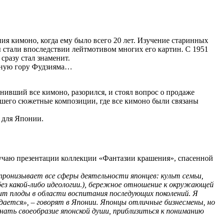
ния кимоно, когда ему было всего 20 лет. Изучение старинных
ы стали впоследствии лейтмотивом многих его картин. С 1951
сразу стал знаменит.
енную гору Фудзияма…
анивший все кимоно, разорился, и стоял вопрос о продаже
вшего сюжетные композиции, где все кимоно были связаны
 для Японии.
случаю презентации коллекции «Фантазии крашения», спасенной
пронизывает все сферы деятельности японцев: культ семьи,
без какой-либо идеологии.), бережное отношение к окружающей
ит плоды в области воспитания последующих поколений. Я
дается», – говорят в Японии. Японцы отличные бизнесмены, но
знать своеобразие японской души, приблизиться к пониманию