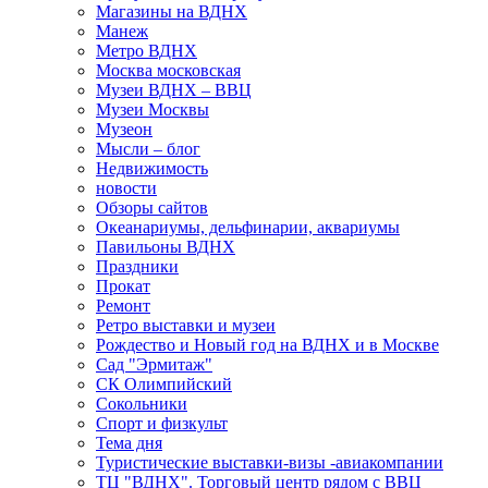
Магазины на ВДНХ
Манеж
Метро ВДНХ
Москва московская
Музеи ВДНХ – ВВЦ
Музеи Москвы
Музеон
Мысли – блог
Недвижимость
новости
Обзоры сайтов
Океанариумы, дельфинарии, аквариумы
Павильоны ВДНХ
Праздники
Прокат
Ремонт
Ретро выставки и музеи
Рождество и Новый год на ВДНХ и в Москве
Сад "Эрмитаж"
СК Олимпийский
Сокольники
Спорт и физкульт
Тема дня
Туристические выставки-визы -авиакомпании
ТЦ "ВДНХ". Торговый центр рядом с ВВЦ