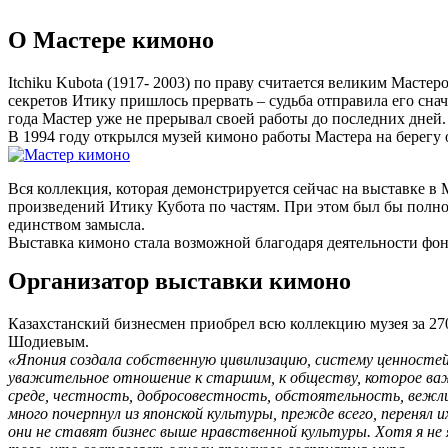
-
О Мастере кимоно
Itchiku Kubota (1917- 2003) по праву считается великим Масте
секретов Итику пришлось прервать – судьба отправила его сна
года Мастер уже не прерывал своей работы до последних дней.
В 1994 году открылся музей кимоно работы Мастера на берегу
Вся коллекция, которая демонстрируется сейчас на выставке в
произведений Итику Кубота по частям. При этом был бы полно
единством замысла.
Выставка кимоно стала возможной благодаря деятельности фон
Организатор выставки кимоно
Казахстанский бизнесмен приобрел всю коллекцию музея за 270
Шодиевым.
«Япония создала собственную цивилизацию, систему ценностей
уважительное отношение к старшим, к обществу, которое важн
среде, честность, добросовестность, обстоятельность, вежли
много почерпнул из японской культуры, прежде всего, переня
они не ставят бизнес выше нравственной культуры. Хотя я не 