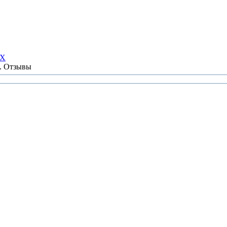
НХ
ы. Отзывы