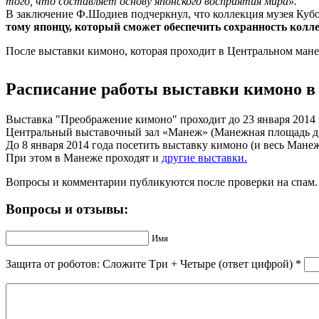
того, что составляет основу японского восприятия мира».
В заключение Ф.Шодиев подчеркнул, что коллекция музея Кубот
тому японцу, который сможет обеспечить сохранность колл
После выставки кимоно, которая проходит в Центральном ман
Расписание работы выставки кимоно 
Выставка "Преображение кимоно" проходит до 23 января 2014 
Центральный выставочный зал «Манеж» (Манежная площадь д.1)
До 8 января 2014 года посетить выставку кимоно (и весь Мане
При этом в Манеже проходят и
другие выставки.
Вопросы и комментарии публикуются после проверки на спам.
Вопросы и отзывы:
Имя
Защита от роботов: Сложите Тpи + Чeтыpe (ответ цифрой)
*