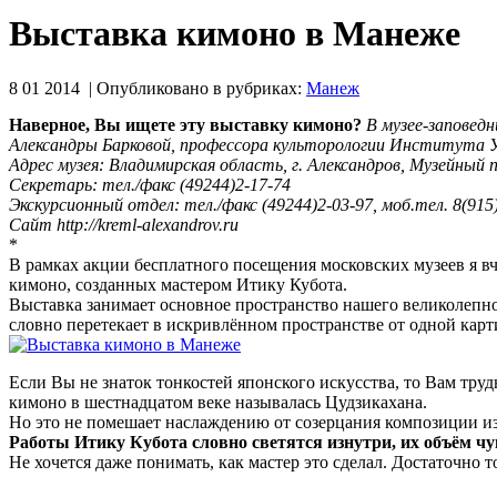
Выставка кимоно в Манеже
8 01 2014 | Опубликовано в рубриках:
Манеж
Наверное, Вы ищете эту выставку кимоно?
В музее-заповедн
Александры Барковой, профессора культорологии Института
Адрес музея: Владимирская область, г. Александров, Музейный пр
Cекретарь: тел./факс (49244)2-17-74
Экскурсионный отдел: тел./факс (49244)2-03-97, моб.тел. 8(91
Сайт http://kreml-alexandrov.ru
*
В рамках акции бесплатного посещения московских музеев я вч
кимоно, созданных мастером Итику Кубота.
Выставка занимает основное пространство нашего великолепно
словно перетекает в искривлённом пространстве от одной карт
Если Вы не знаток тонкостей японского искусства, то Вам труд
кимоно в шестнадцатом веке называлась Цудзикахана.
Но это не помешает наслаждению от созерцания композиции из
Работы Итику Кубота словно светятся изнутри, их объём чу
Не хочется даже понимать, как мастер это сделал. Достаточно т