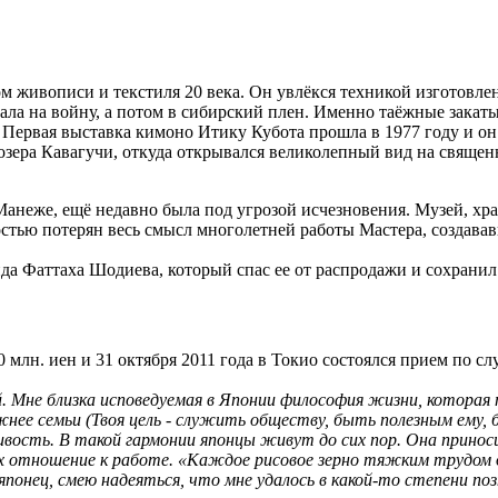
ром живописи и текстиля 20 века. Он увлёкся техникой изготовле
чала на войну, а потом в сибирский плен. Именно таёжные закат
 Первая выставка кимоно Итику Кубота прошла в 1977 году и он 
 озера Кавагучи, откуда открывался великолепный вид на свящ
 Манеже, ещё недавно была под угрозой исчезновения. Музей, хр
стью потерян весь смысл многолетней работы Мастера, создава
да Фаттаха Шодиева, который спас ее от распродажи и сохранил
 млн. иен и 31 октября 2011 года в Токио состоялся прием по 
. Мне близка исповедуемая в Японии философия жизни, которая 
ее семьи (Твоя цель - служить обществу, быть полезным ему, 
вость. В такой гармонии японцы живут до сих пор. Она принос
л их отношение к работе. «Каждое рисовое зерно тяжким трудом 
японец, смею надеяться, что мне удалось в какой-то степени по