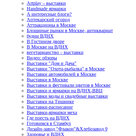
Artplay – выставки
Handmade ярмарки
А интересные блоги?
Аптекарский огород
Аттракционы в Москве
Блошиные рынки в Москве, антиквариат
будни ВДНХ
В Гостином дворе
В Москве на ВДНХ
вегетарианство – выставки
Видео: обзоры
Выставки "Дом и Дача"
Выставки "Охота-рыбалка" в Москве
Выставки автомобилей в Москве
Выставки в Москве
Выставки и фестивали цветов в Москве
Выставки и ярмарки на ВДНХ-ВВЦ
Выставки моды и свадебные выставки
Выставки на Тишинке
Выставки-расписание
Выставки-ярмарки меха
Где поесть на ВДНХ
Готовимся в Стамбул
Дизайн-завод "Флакон"&Хлебозавод 9
Здоровье и ВДНХ