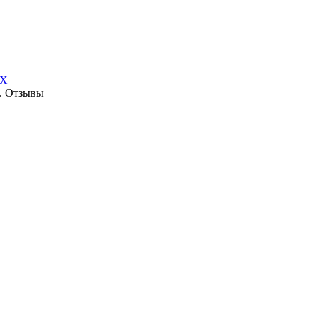
НХ
ы. Отзывы