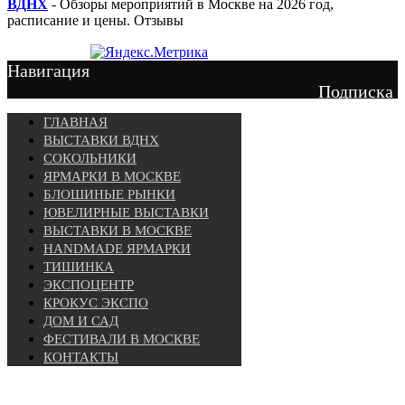
ВДНХ
- Обзоры мероприятий в Москве на 2026 год,
расписание и цены. Отзывы
Навигация
Подписка
ГЛАВНАЯ
ВЫСТАВКИ ВДНХ
СОКОЛЬНИКИ
ЯРМАРКИ В МОСКВЕ
БЛОШИНЫЕ РЫНКИ
ЮВЕЛИРНЫЕ ВЫСТАВКИ
ВЫСТАВКИ В МОСКВЕ
HANDMADE ЯРМАРКИ
ТИШИНКА
ЭКСПОЦЕНТР
КРОКУС ЭКСПО
ДОМ И САД
ФЕСТИВАЛИ В МОСКВЕ
КОНТАКТЫ