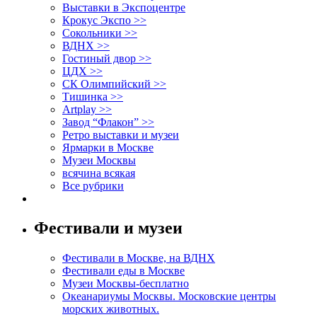
Выставки в Экспоцентре
Крокус Экспо >>
Сокольники >>
ВДНХ >>
Гостиный двор >>
ЦДХ >>
СК Олимпийский >>
Тишинка >>
Artplay >>
Завод “Флакон” >>
Ретро выставки и музеи
Ярмарки в Москве
Музеи Москвы
всячина всякая
Все рубрики
Фестивали и музеи
Фестивали в Москве, на ВДНХ
Фестивали еды в Москве
Музеи Москвы-бесплатно
Океанариумы Москвы. Московские центры
морских животных.