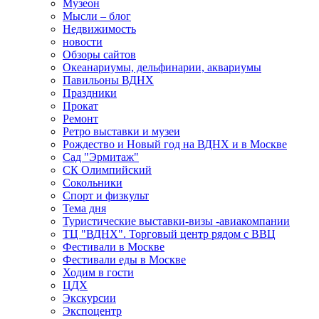
Музеон
Мысли – блог
Недвижимость
новости
Обзоры сайтов
Океанариумы, дельфинарии, аквариумы
Павильоны ВДНХ
Праздники
Прокат
Ремонт
Ретро выставки и музеи
Рождество и Новый год на ВДНХ и в Москве
Сад "Эрмитаж"
СК Олимпийский
Сокольники
Спорт и физкульт
Тема дня
Туристические выставки-визы -авиакомпании
ТЦ "ВДНХ". Торговый центр рядом с ВВЦ
Фестивали в Москве
Фестивали еды в Москве
Ходим в гости
ЦДХ
Экскурсии
Экспоцентр