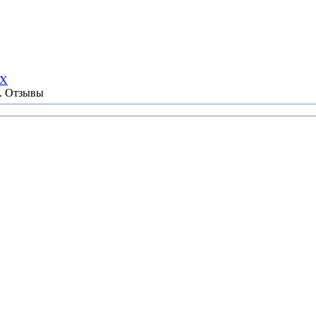
НХ
ы. Отзывы