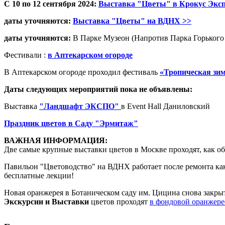
С 10 по 12 сентября 2024:
Выставка "Цветы" в Крокус Эксп
даты уточняются:
Выставка "Цветы" на ВДНХ >>
даты уточняются:
В Парке Музеон (Напротив Парка Горького
Фестивали :
в Аптекарском огороде
В Аптекарском огороде проходил фестиваль
«Тропическая зи
Даты следующих мероприятий пока не объявлены:
Выставка
"Ландшафт ЭКСПО"
в Event Hall Даниловский
Праздник цветов в Саду "Эрмитаж"
ВАЖНАЯ ИНФОРМАЦИЯ:
Две самые крупные выставки цветов в Москве проходят, как о
Павильон "Цветоводство" на ВДНХ работает после ремонта как
бесплатные лекции!
Новая оранжерея в Ботаническом саду им. Цицина снова закры
Экскурсии и Выставки
цветов проходят
в фондовой оранжерее