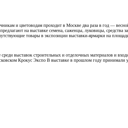
ачникам и цветоводам проходит в Москве два раза в год — вес
 предлагают на выставке семена, саженцы, луковицы, средства 
опутствующие товары в экспозиции выставки-ярмарки на площад
не среди выставок строительных и отделочных материалов и вхо
осковском Крокус Экспо В выставке в прошлом году принимали у