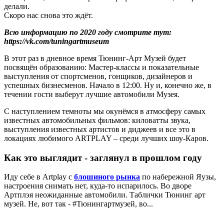
делали.
Скоро нас снова это ждёт.
Всю информацию по 2020 году смотрите тут:
https://vk.com/tuningartmuseum
В этот раз в дневное время Тюнинг-Арт Музей будет
посвящён образованию: Мастер-классы и показательные
выступления от спортсменов, гонщиков, дизайнеров и
успешных бизнесменов. Начало в 12:00. Ну и, конечно же, в
течении гости выберут лучшие автомобили Музея.
С наступлением темноты мы окунёмся в атмосферу самых
известных автомобильных фильмов: киловатты звука,
выступления известных артистов и диджеев и все это в
локациях любимого ARTPLAY – среди лучших шоу-Каров.
Как это выглядит - заглянул в прошлом году
Иду себе в Artplay с
блошиного рынка
по набережной Яузы,
настроения снимать нет, куда-то испарилось. Во дворе
Артплэя неожиданные автомобили. Таблички Тюнинг арт
музей. Не, вот так - #Тюнингартмузей, во...